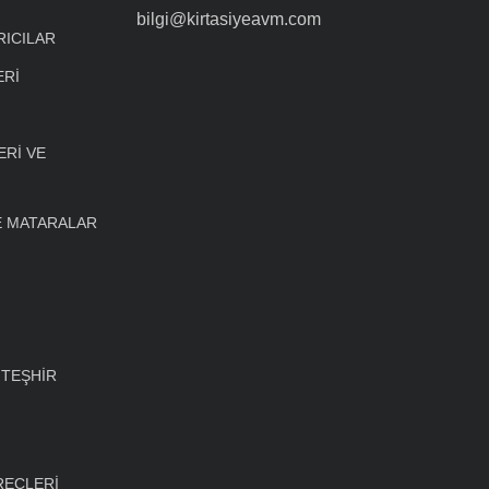
bilgi@kirtasiyeavm.com
RICILAR
ERİ
Rİ VE
E MATARALAR
 TEŞHİR
REÇLERİ