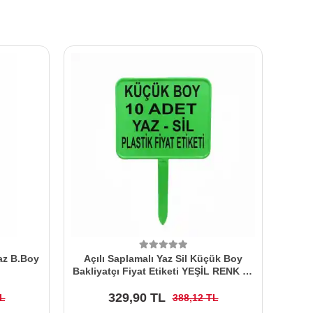
yaz B.Boy
Açılı Saplamalı Yaz Sil Küçük Boy
Bakliyatçı Fiyat Etiketi YEŞİL RENK 10
Adet
329,90 TL
TL
388,12 TL