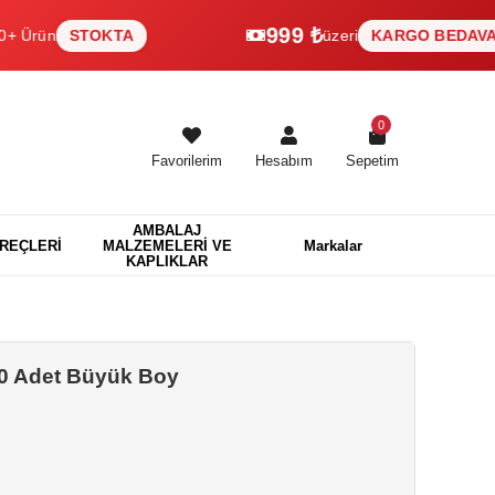
999 ₺
STOKTA
üzeri
KARGO BEDAVA
0
Favorilerim
Hesabım
Sepetim
AMBALAJ
EREÇLERİ
MALZEMELERİ VE
Markalar
KAPLIKLAR
 10 Adet Büyük Boy