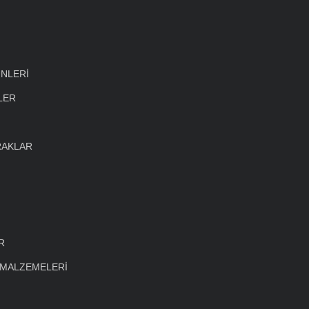
NLERİ
LER
RAKLAR
R
 MALZEMELERİ