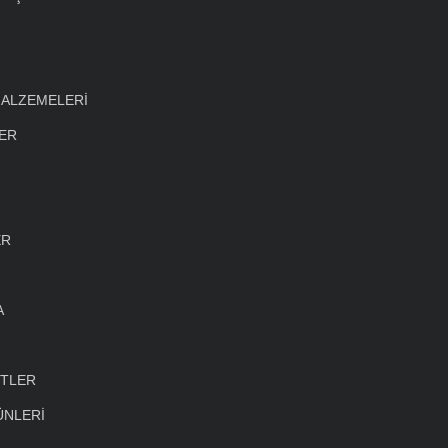
MALZEMELERİ
LER
ER
A
ETLER
ÜNLERİ