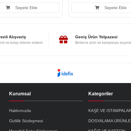
Sepete Ekle
Sepete Ekle
enli Alışveriş
Geniş Ürün Yelpazesi
nli ve kolay ödeme sistemi
Binlerce ürün ve kampanya seçene
Kurumsal
Kategoriler
Hakkımızda
KAŞE VE ISTAMPALA
Gizlilik Sözleşmesi
DOSYALAMA ÜRÜNLE