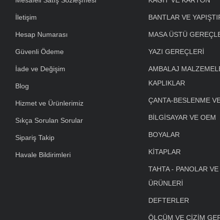
Mesafeli Satış Sözleşmesi
KAĞIT VE KARTON
İletişim
BANTLAR VE YAPIŞTI
Hesap Numarası
MASA ÜSTÜ GEREÇL
Güvenli Ödeme
YAZI GEREÇLERİ
İade ve Değişim
AMBALAJ MALZEMELE
KAPLIKLAR
Blog
ÇANTA-BESLENME V
Hizmet ve Ürünlerimiz
BİLGİSAYAR VE OEM
Sıkça Sorulan Sorular
BOYALAR
Sipariş Takip
KİTAPLAR
Havale Bildirimleri
TAHTA - PANOLAR VE
ÜRÜNLERİ
DEFTERLER
ÖLÇÜM VE ÇİZİM GE