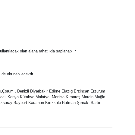
llanılacak olan alana rahatlıkla saplanabilir.
ilde okunabilecektir.
,Çorum , Denizli Diyarbakır Edirne Elazığ Erzincan Erzurum
 Kocaeli Konya Kütahya Malatya Manisa K.maraş Mardin Muğla
Aksaray Bayburt Karaman Kırıkkale Batman Şırnak Bartın