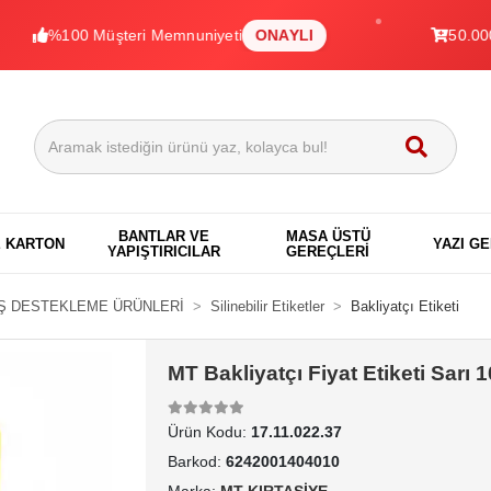
00 Müşteri Memnuniyeti
ONAYLI
50.000+ Ürün
BANTLAR VE
MASA ÜSTÜ
E KARTON
YAZI G
YAPIŞTIRICILAR
GEREÇLERİ
Ş DESTEKLEME ÜRÜNLERİ
Silinebilir Etiketler
Bakliyatçı Etiketi
MT Bakliyatçı Fiyat Etiketi Sarı
Ürün Kodu:
17.11.022.37
Barkod:
6242001404010