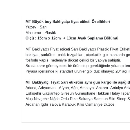
MT Büyük boy Bakliyatçı fiyat etiketi Özellikleri
Yüzey : Sarı
Malzeme : Plastik
Ölçü : 15cm x 12cm + 13cm Ayak Saplama Bölümü
MT Bakliyatçı Fiyat etiketi Sarı Bakliyatçı Plastik Fiyat Etik
bakliyat, şarküteri, balık tezgahları, çiçekçilik gibi alanlarda ge
fosforlu yapısı nedeniyle dikkat çekici bir yapıya sahiptir.
Su da zarar görmeyecek bir ürün olup gerektiğinde yıkanıp tem
Piyasa içerisinde ki standart ürünler gibi düz olmayıp 20° açı i
MT Bakliyatçı Fiyat Sarı etiketini aynı gün kargo ile aşağı
Adana, Adıyaman, Afyon, Ağrı, Amasya Ankara Antalya Artvin,
Eskişehir Gaziantep Giresun Gümüşhane Hakkari Hatay Ispart
Muş Nevşehir Niğde Ordu Rize Sakarya Samsun Siirt Sinop S
Ardahan Iğdır Yalova Karabük Kilis Osmaniye Düzce