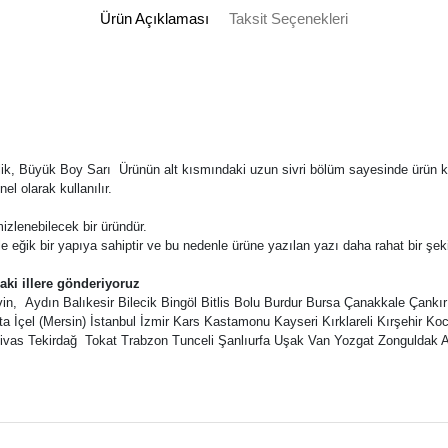
Ürün Açıklaması
Taksit Seçenekleri
etlik, Büyük Boy Sarı Ürünün alt kısmındaki uzun sivri bölüm sayesinde ürün ku
nel olarak kullanılır.
izlenebilecek bir üründür.
le eğik bir yapıya sahiptir ve bu nedenle ürüne yazılan yazı daha rahat bir şek
daki illere gönderiyoruz
 Aydın Balıkesir Bilecik Bingöl Bitlis Bolu Burdur Bursa Çanakkale Çankırı
a İçel (Mersin) İstanbul İzmir Kars Kastamonu Kayseri Kırklareli Kırşehir
ivas Tekirdağ Tokat Trabzon Tunceli Şanlıurfa Uşak Van Yozgat Zonguldak 