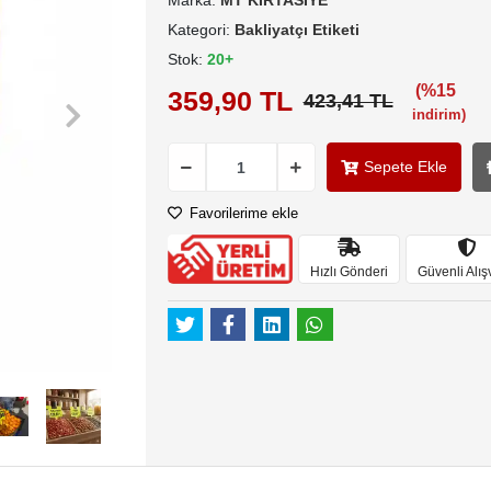
Marka:
MT KIRTASİYE
Kategori:
Bakliyatçı Etiketi
Stok:
20+
(%15
359,90 TL
423,41 TL
indirim)
Sepete Ekle
Favorilerime ekle
Hızlı Gönderi
Güvenli Alış