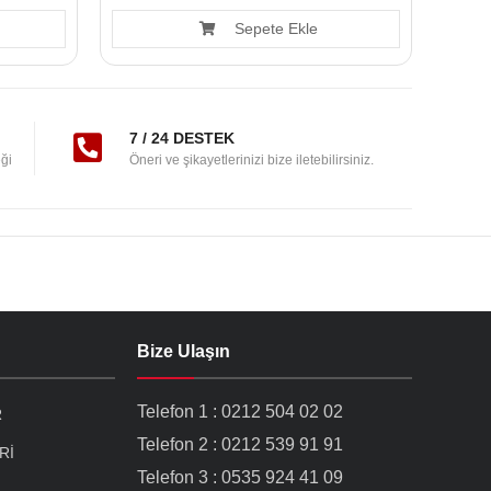
Sepete Ekle
7 / 24 DESTEK
ği
Öneri ve şikayetlerinizi bize iletebilirsiniz.
Bize Ulaşın
Telefon 1 : 0212 504 02 02
R
Telefon 2 : 0212 539 91 91
Rİ
Telefon 3 : 0535 924 41 09