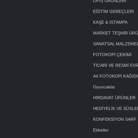
OFİS ÜRÜNLERİ
EĞİTİM GEREÇLERİ
KAŞE & ISTAMPA
MARKET TEŞHİR ÜRÜ
SANATSAL MALZEME
FOTOKOPİ ÇEKİMİ
TİCARİ VE RESMİ EV
A4 FOTOKOPİ KAĞIDI
Oyuncaklar
HIRDAVAT ÜRÜNLER
HEDİYELİK VE SÜSLE
KONFEKSİYON SARF
Etiketler