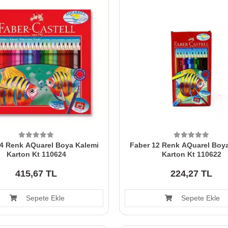
24 Renk AQuarel Boya Kalemi
Faber 12 Renk AQuarel Boy
Karton Kt 110624
Karton Kt 110622
415,67 TL
224,27 TL
Sepete Ekle
Sepete Ekle