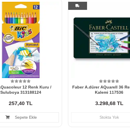
AQuacoleur 12 Renk Kuru /
Faber A.dürer AQuarell 36 R
Suluboya 313188124
Kalemi 117536
257,40 TL
3.298,68 TL
Sepete Ekle
Stokta Yok