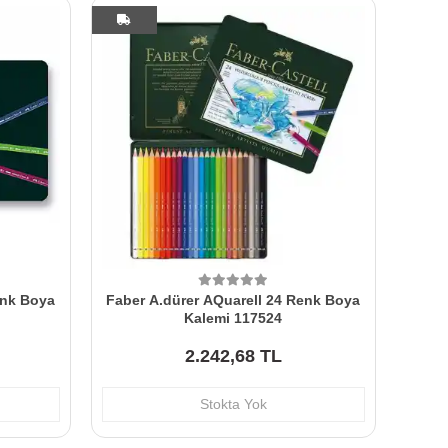
enk Boya
Faber A.dürer AQuarell 24 Renk Boya
Kalemi 117524
2.242,68 TL
Stokta Yok