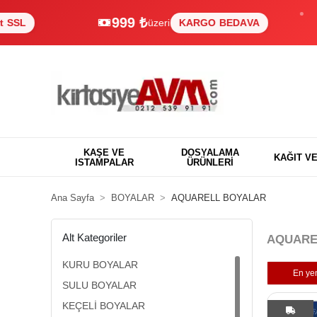
999 ₺
üzeri
KARGO BEDAVA
%10
KAŞE VE
DOSYALAMA
KAĞIT V
ISTAMPALAR
ÜRÜNLERİ
Ana Sayfa
BOYALAR
AQUARELL BOYALAR
Alt Kategoriler
AQUARE
KURU BOYALAR
En yen
SULU BOYALAR
KEÇELİ BOYALAR