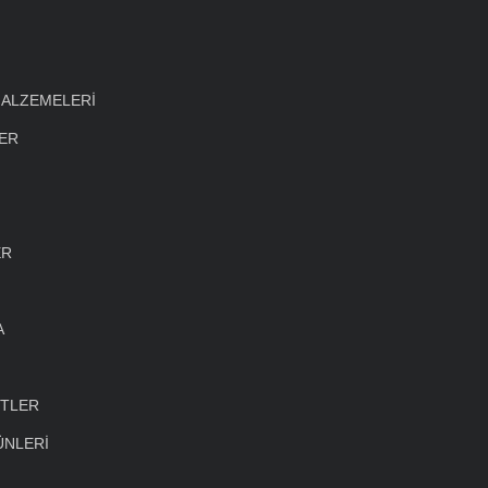
MALZEMELERİ
LER
ER
A
ETLER
ÜNLERİ