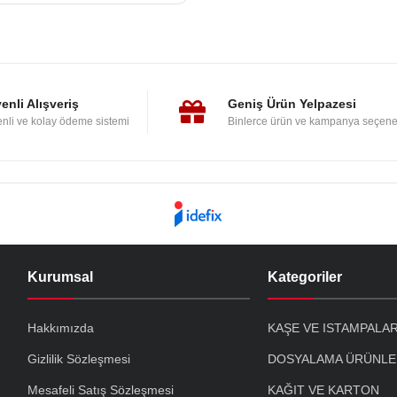
enli Alışveriş
Geniş Ürün Yelpazesi
nli ve kolay ödeme sistemi
Binlerce ürün ve kampanya seçene
Kurumsal
Kategoriler
Hakkımızda
KAŞE VE ISTAMPALA
Gizlilik Sözleşmesi
DOSYALAMA ÜRÜNLE
Mesafeli Satış Sözleşmesi
KAĞIT VE KARTON