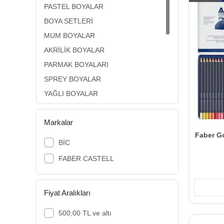
PASTEL BOYALAR
BOYA SETLERİ
MUM BOYALAR
AKRİLİK BOYALAR
PARMAK BOYALARI
SPREY BOYALAR
YAĞLI BOYALAR
AQUARELL BOYALAR
Markalar
KUMAŞ BOYALARI
Faber G
GUAJ BOYALAR
BİC
YÜZ BOYALARI
FABER CASTELL
CAM BOYALARI
EBRU BOYALARI
Fiyat Aralıkları
KUM BOYALAR
500,00 TL ve altı