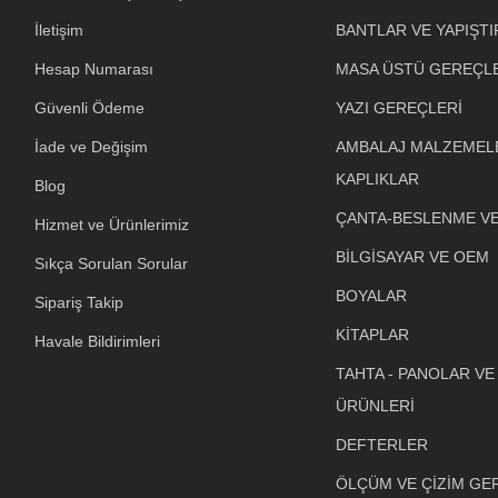
İletişim
BANTLAR VE YAPIŞTI
Hesap Numarası
MASA ÜSTÜ GEREÇL
Güvenli Ödeme
YAZI GEREÇLERİ
İade ve Değişim
AMBALAJ MALZEMELE
KAPLIKLAR
Blog
ÇANTA-BESLENME V
Hizmet ve Ürünlerimiz
BİLGİSAYAR VE OEM
Sıkça Sorulan Sorular
BOYALAR
Sipariş Takip
KİTAPLAR
Havale Bildirimleri
TAHTA - PANOLAR VE
ÜRÜNLERİ
DEFTERLER
ÖLÇÜM VE ÇİZİM GE