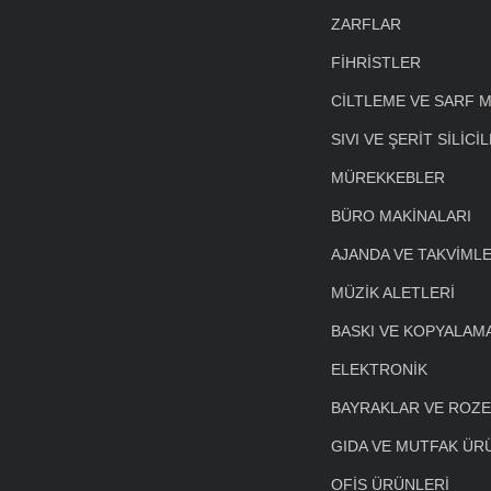
ZARFLAR
FİHRİSTLER
CİLTLEME VE SARF 
SIVI VE ŞERİT SİLİCİ
MÜREKKEBLER
BÜRO MAKİNALARI
AJANDA VE TAKVİML
MÜZİK ALETLERİ
BASKI VE KOPYALAM
ELEKTRONİK
BAYRAKLAR VE ROZ
GIDA VE MUTFAK ÜR
OFİS ÜRÜNLERİ