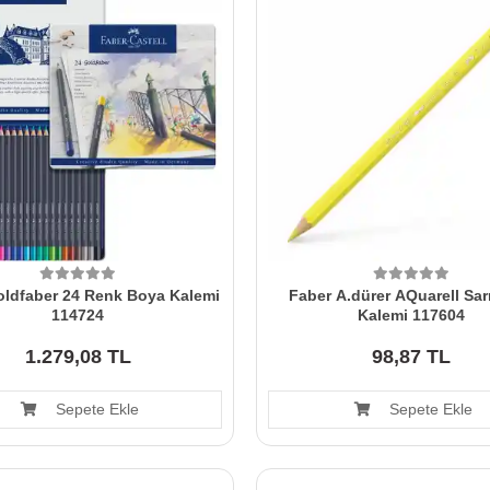
oldfaber 24 Renk Boya Kalemi
Faber A.dürer AQuarell Sar
114724
Kalemi 117604
1.279,08 TL
98,87 TL
Sepete Ekle
Sepete Ekle