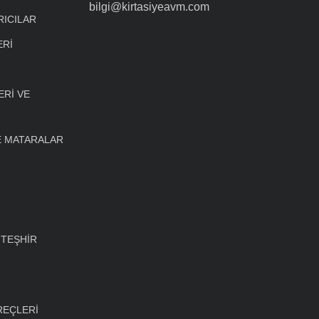
bilgi@kirtasiyeavm.com
RICILAR
ERİ
Rİ VE
E MATARALAR
 TEŞHİR
REÇLERİ