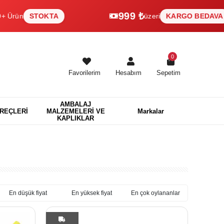
999 ₺
STOKTA
üzeri
KARGO BEDAVA
0
Favorilerim
Hesabım
Sepetim
AMBALAJ
EREÇLERİ
MALZEMELERİ VE
Markalar
KAPLIKLAR
En düşük fiyat
En yüksek fiyat
En çok oylananlar