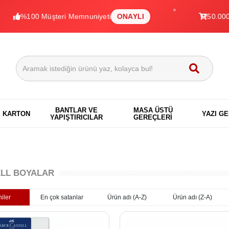
0 Müşteri Memnuniyeti
ONAYLI
50.000+ Ürün
BANTLAR VE
MASA ÜSTÜ
E KARTON
YAZI G
YAPIŞTIRICILAR
GEREÇLERİ
LL BOYALAR
iler
En çok satanlar
Ürün adı (A-Z)
Ürün adı (Z-A)