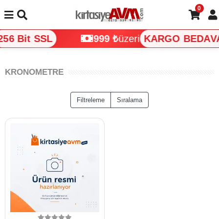
0
56 Bit SSL
999 ₺
üzeri
KARGO BEDAV
KRONOMETRE
Filtreleme
Sıralama