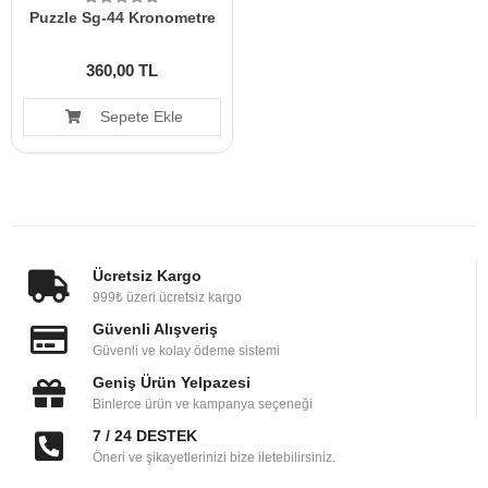
Puzzle Sg-44 Kronometre
360,00 TL
Sepete Ekle
Ücretsiz Kargo
999₺ üzeri ücretsiz kargo
Güvenli Alışveriş
Güvenli ve kolay ödeme sistemi
Geniş Ürün Yelpazesi
Binlerce ürün ve kampanya seçeneği
7 / 24 DESTEK
Öneri ve şikayetlerinizi bize iletebilirsiniz.