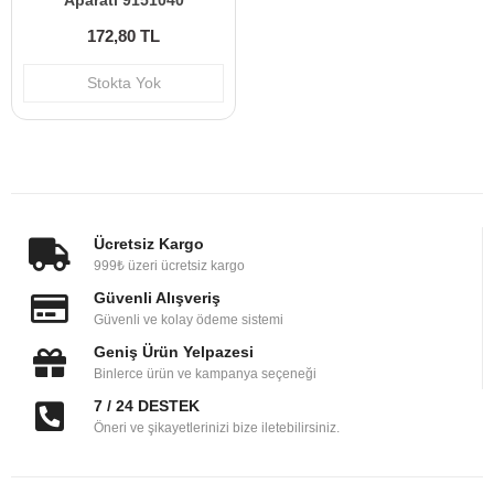
Aparatı 9151040
172,80 TL
Stokta Yok
Ücretsiz Kargo
999₺ üzeri ücretsiz kargo
Güvenli Alışveriş
Güvenli ve kolay ödeme sistemi
Geniş Ürün Yelpazesi
Binlerce ürün ve kampanya seçeneği
7 / 24 DESTEK
Öneri ve şikayetlerinizi bize iletebilirsiniz.