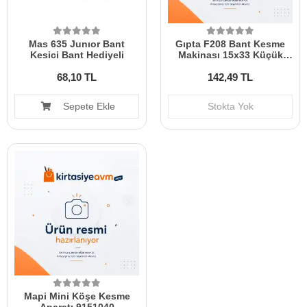
Mas 635 Junıor Bant
Gıpta F208 Bant Kesme
Kesici Bant Hediyeli
Makinası 15x33 Küçük
Boy Abs
68,10 TL
142,49 TL
Sepete Ekle
Stokta Yok
Mapi Mini Köşe Kesme