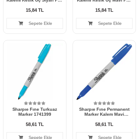
Kalemi Kesik Uç Siyah Pm-
Kalemi Kesik Uç Mavi Pm-
400
401
15,84 TL
15,84 TL
Sepete Ekle
Sepete Ekle
Sharpıe Fıne Turkuaz
Sharpıe Fıne Permanent
Marker 1741399
Marker Kalem Mavi
1741833
58,61 TL
58,61 TL
Sepete Ekle
Sepete Ekle