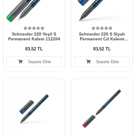
Schneıder 220 Yeşil S
Schneıder 220 S Siyah
Permanent Kalem 112204
Permanent Cd Kalemi
112401
83,52 TL
83,52 TL
Sepete Ekle
Sepete Ekle