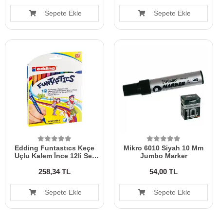
Sepete Ekle
Sepete Ekle
Edding Funtastıcs Keçe
Mikro 6010 Siyah 10 Mm
Uçlu Kalem İnce 12li Set
Jumbo Marker
Ed15k1299
258,34 TL
54,00 TL
Sepete Ekle
Sepete Ekle