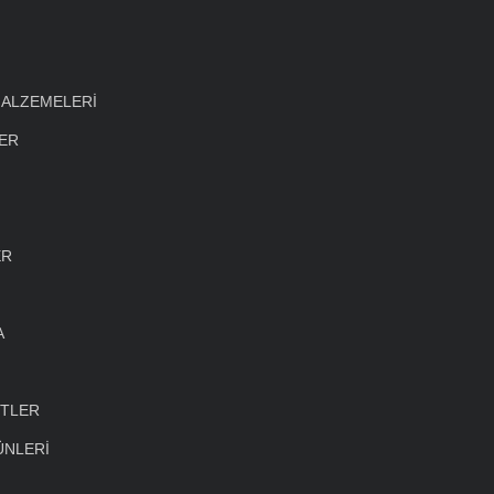
MALZEMELERİ
LER
ER
A
ETLER
ÜNLERİ