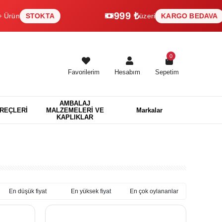
999 ₺
STOKTA
üzeri
KARGO BEDAVA
0
Favorilerim
Hesabım
Sepetim
AMBALAJ
EREÇLERİ
MALZEMELERİ VE
Markalar
KAPLIKLAR
En düşük fiyat
En yüksek fiyat
En çok oylananlar