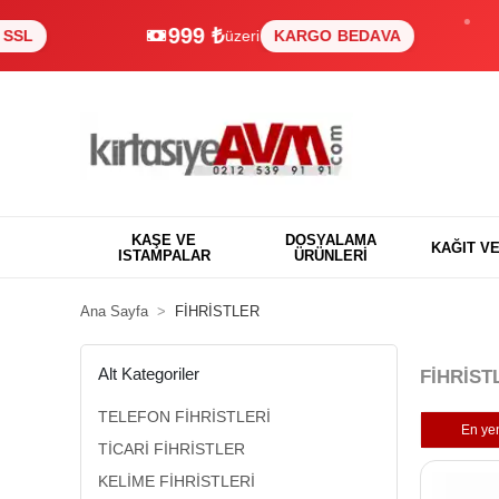
999 ₺
üzeri
KARGO BEDAVA
%10
KAŞE VE
DOSYALAMA
KAĞIT V
ISTAMPALAR
ÜRÜNLERİ
Ana Sayfa
FİHRİSTLER
Alt Kategoriler
FİHRİST
TELEFON FİHRİSTLERİ
En yen
TİCARİ FİHRİSTLER
KELİME FİHRİSTLERİ