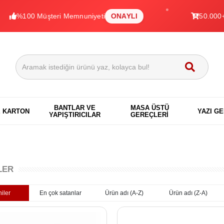
0 Müşteri Memnuniyeti
ONAYLI
50.000+ Ürün
BANTLAR VE
MASA ÜSTÜ
E KARTON
YAZI G
YAPIŞTIRICILAR
GEREÇLERİ
LER
iler
En çok satanlar
Ürün adı (A-Z)
Ürün adı (Z-A)