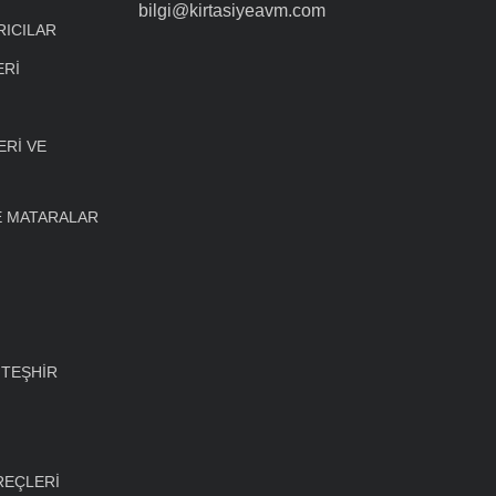
bilgi@kirtasiyeavm.com
RICILAR
ERİ
Rİ VE
E MATARALAR
 TEŞHİR
REÇLERİ