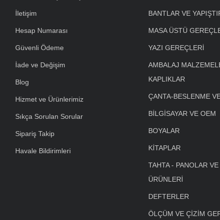
İletişim
BANTLAR VE YAPIŞTI
Hesap Numarası
MASA ÜSTÜ GEREÇL
Güvenli Ödeme
YAZI GEREÇLERİ
İade ve Değişim
AMBALAJ MALZEMELE
KAPLIKLAR
Blog
ÇANTA-BESLENME V
Hizmet ve Ürünlerimiz
BİLGİSAYAR VE OEM
Sıkça Sorulan Sorular
BOYALAR
Sipariş Takip
KİTAPLAR
Havale Bildirimleri
TAHTA - PANOLAR VE
ÜRÜNLERİ
DEFTERLER
ÖLÇÜM VE ÇİZİM GE