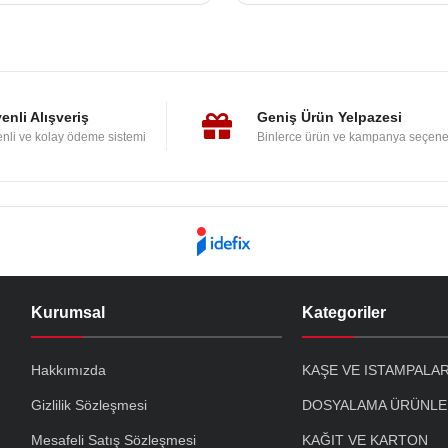
enli Alışveriş
Geniş Ürün Yelpazesi
nli ve kolay ödeme sistemi
Binlerce ürün ve kampanya seçene
Kurumsal
Kategoriler
Hakkımızda
KAŞE VE ISTAMPALA
Gizlilik Sözleşmesi
DOSYALAMA ÜRÜNLE
Mesafeli Satış Sözleşmesi
KAĞIT VE KARTON