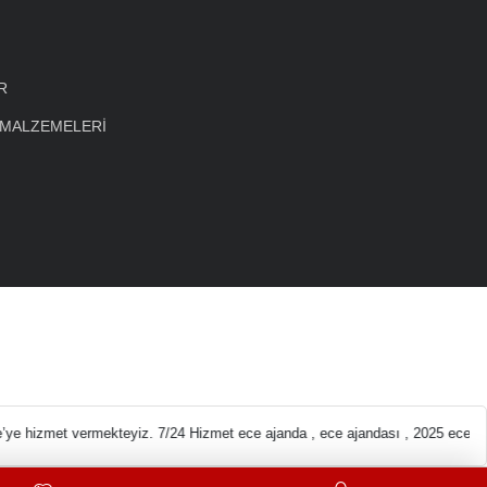
R
 MALZEMELERİ
eleri En ucuz Kırtas