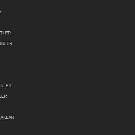
A
ETLER
ÜNLERİ
NLERİ
LER
RAKLAR