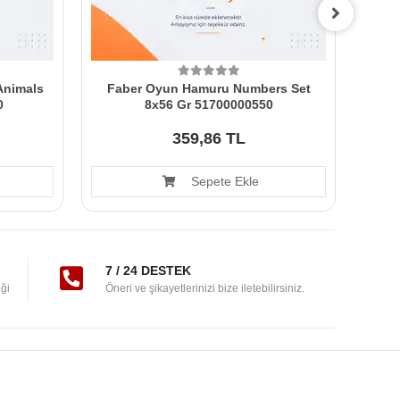
Animals
Faber Oyun Hamuru Numbers Set
Has
0
8x56 Gr 51700000550
359,86 TL
Sepete Ekle
7 / 24 DESTEK
ği
Öneri ve şikayetlerinizi bize iletebilirsiniz.