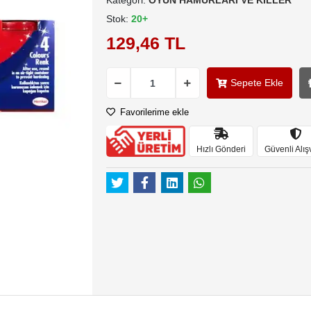
Kategori:
OYUN HAMURLARI VE KİLLER
Stok:
20+
129,46 TL
Sepete Ekle
Favorilerime ekle
Hızlı Gönderi
Güvenli Alış