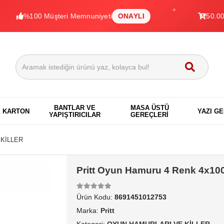
%100 Müşteri Memnuniyeti
ONAYLI
50.000+ Ürü
BANTLAR VE
MASA ÜSTÜ
E KARTON
YAZI G
YAPIŞTIRICILAR
GEREÇLERİ
KİLLER
Pritt Oyun Hamuru 4 Renk 4x10
Ürün Kodu:
8691451012753
Marka:
Pritt