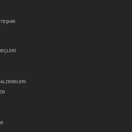
 TEŞHİR
REÇLERİ
MALZEMELERİ
LER
ER