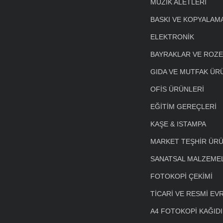
MÜZİK ALETLERİ
BASKI VE KOPYALAM
ELEKTRONİK
BAYRAKLAR VE ROZ
GIDA VE MUTFAK ÜR
OFİS ÜRÜNLERİ
EĞİTİM GEREÇLERİ
KAŞE & ISTAMPA
MARKET TEŞHİR ÜRÜ
SANATSAL MALZEME
FOTOKOPİ ÇEKİMİ
TİCARİ VE RESMİ EV
A4 FOTOKOPİ KAĞIDI