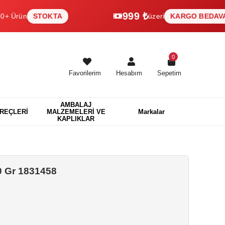
999 ₺
n
STOKTA
üzeri
KARGO BEDAVA
0
Favorilerim
Hesabım
Sepetim
AMBALAJ
EREÇLERİ
MALZEMELERİ VE
Markalar
KAPLIKLAR
0 Gr 1831458