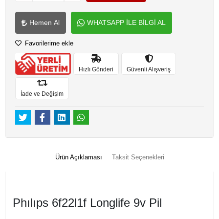
Hemen Al
WHATSAPP İLE BİLGİ AL
Favorilerime ekle
Hızlı Gönderi
Güvenli Alışveriş
İade ve Değişim
Ürün Açıklaması
Taksit Seçenekleri
Phılıps 6f22l1f Longlife 9v Pil