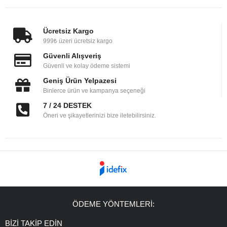
Ücretsiz Kargo
999₺ üzeri ücretsiz kargo
Güvenli Alışveriş
Güvenli ve kolay ödeme sistemi
Geniş Ürün Yelpazesi
Binlerce ürün ve kampanya seçeneği
7 / 24 DESTEK
Öneri ve şikayetlerinizi bize iletebilirsiniz.
ÖDEME YÖNTEMLERİ:
BİZİ TAKİP EDİN