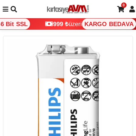
0
 Bit SSL
999 ₺
üzeri
KARGO BEDAVA