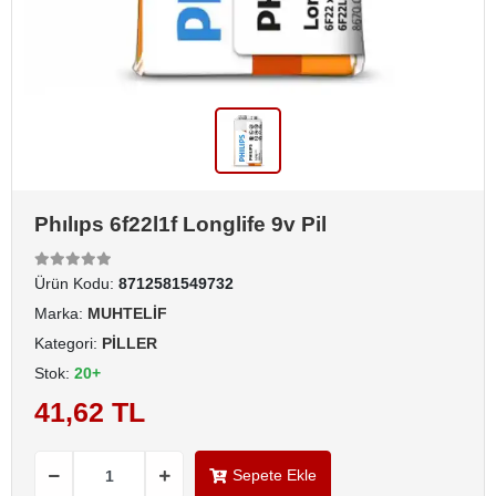
Phılıps 6f22l1f Longlife 9v Pil
Ürün Kodu:
8712581549732
Marka:
MUHTELİF
Kategori:
PİLLER
Stok:
20+
41,62 TL
Sepete Ekle