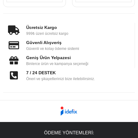
Ücretsiz Kargo
999₺ üzeri ücretsiz kargo
Güvenli Alışveriş
Güvenli ve kolay ödeme sistemi
Geniş Ürün Yelpazesi
Binlerce ürün ve kampanya seçeneği
7 / 24 DESTEK
Öneri ve şikayetlerinizi bize iletebilirsiniz.
ÖDEME YÖNTEMLERİ: