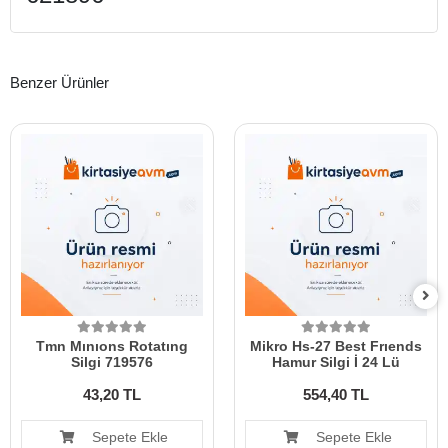
Benzer Ürünler
Tmn Mınıons Rotatıng
Mikro Hs-27 Best Frıends
Silgi 719576
Hamur Silgi İ 24 Lü
43,20 TL
554,40 TL
Sepete Ekle
Sepete Ekle