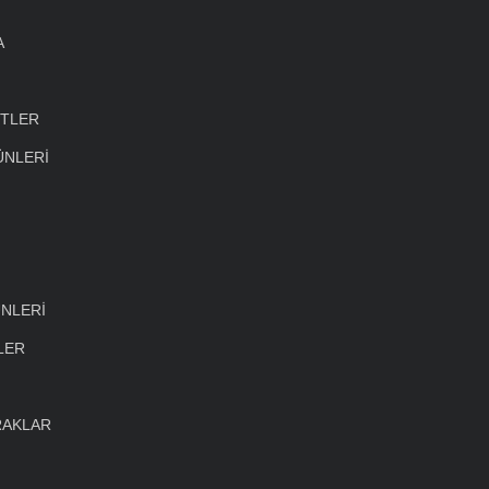
A
ETLER
ÜNLERİ
NLERİ
LER
RAKLAR