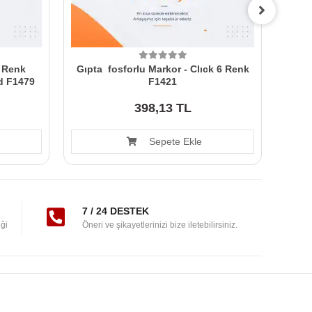
6 Renk
Gıpta fosforlu Markor - Clıck 6 Renk
Faber
d F1479
F1421
398,13 TL
Sepete Ekle
7 / 24 DESTEK
ği
Öneri ve şikayetlerinizi bize iletebilirsiniz.