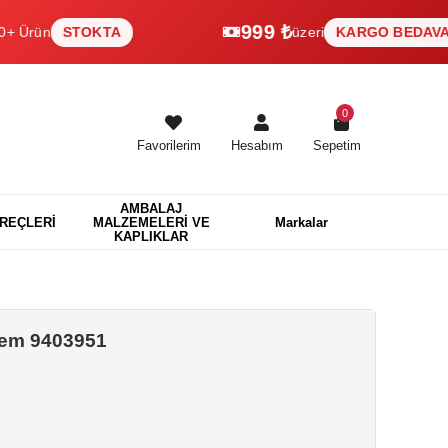
999 ₺
STOKTA
üzeri
KARGO BEDAVA
0
Favorilerim
Hesabım
Sepetim
AMBALAJ
EREÇLERİ
MALZEMELERİ VE
Markalar
KAPLIKLAR
lem 9403951