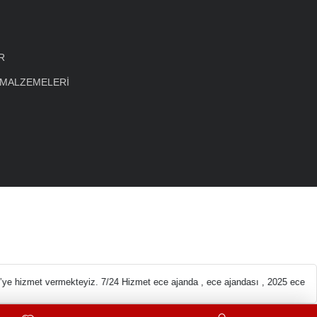
R
 MALZEMELERİ
eleri En ucuz Kırtas