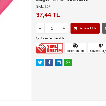
Kategori:
FOSFORLU KALEMLER
Stok:
20+
37,44 TL
Sepete Ekle
Favorilerime ekle
Hızlı Gönderi
Güvenli Alış