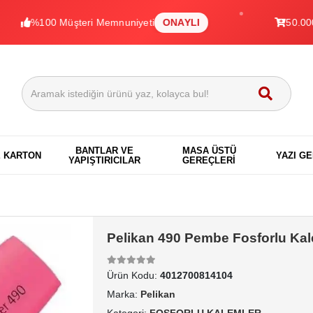
100 Müşteri Memnuniyeti
ONAYLI
50.000+ Ürün
BANTLAR VE
MASA ÜSTÜ
E KARTON
YAZI G
YAPIŞTIRICILAR
GEREÇLERİ
Pelikan 490 Pembe Fosforlu Ka
Ürün Kodu:
4012700814104
Marka:
Pelikan