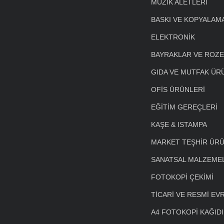
MÜZİK ALETLERİ
BASKI VE KOPYALAM
ELEKTRONİK
BAYRAKLAR VE ROZ
GIDA VE MUTFAK ÜR
OFİS ÜRÜNLERİ
EĞİTİM GEREÇLERİ
KAŞE & ISTAMPA
MARKET TEŞHİR ÜRÜ
SANATSAL MALZEME
FOTOKOPİ ÇEKİMİ
TİCARİ VE RESMİ EV
A4 FOTOKOPİ KAĞIDI