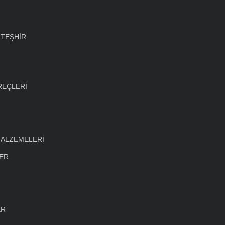
 TEŞHİR
REÇLERİ
MALZEMELERİ
LER
ER