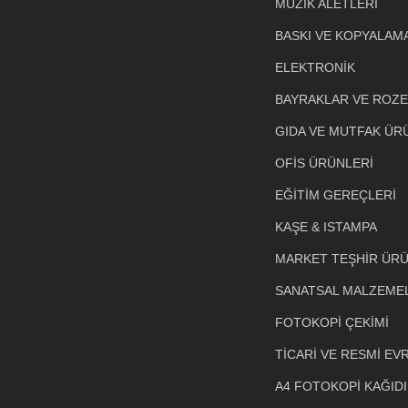
MÜZİK ALETLERİ
BASKI VE KOPYALAM
ELEKTRONİK
BAYRAKLAR VE ROZ
GIDA VE MUTFAK ÜR
OFİS ÜRÜNLERİ
EĞİTİM GEREÇLERİ
KAŞE & ISTAMPA
MARKET TEŞHİR ÜRÜ
SANATSAL MALZEME
FOTOKOPİ ÇEKİMİ
TİCARİ VE RESMİ EV
A4 FOTOKOPİ KAĞIDI