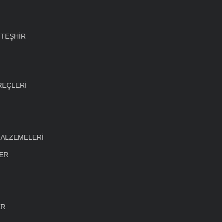
 TEŞHİR
REÇLERİ
MALZEMELERİ
LER
ER