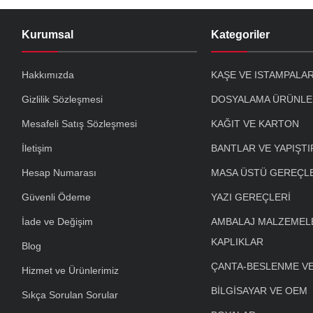
Kurumsal
Kategoriler
Hakkımızda
KAŞE VE ISTAMPALA
Gizlilik Sözleşmesi
DOSYALAMA ÜRÜNLE
Mesafeli Satış Sözleşmesi
KAĞIT VE KARTON
İletişim
BANTLAR VE YAPIŞTI
Hesap Numarası
MASA ÜSTÜ GEREÇL
Güvenli Ödeme
YAZI GEREÇLERİ
İade ve Değişim
AMBALAJ MALZEMELE
KAPLIKLAR
Blog
ÇANTA-BESLENME V
Hizmet ve Ürünlerimiz
BİLGİSAYAR VE OEM
Sıkça Sorulan Sorular