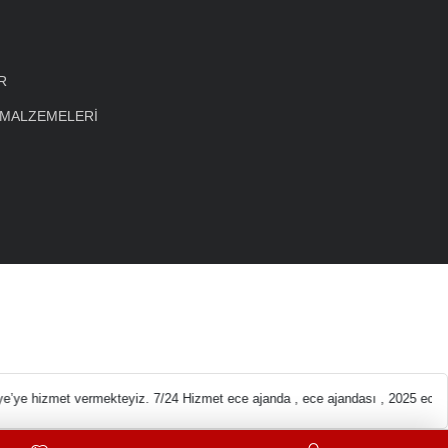
R
 MALZEMELERİ
eleri En ucuz Kırta