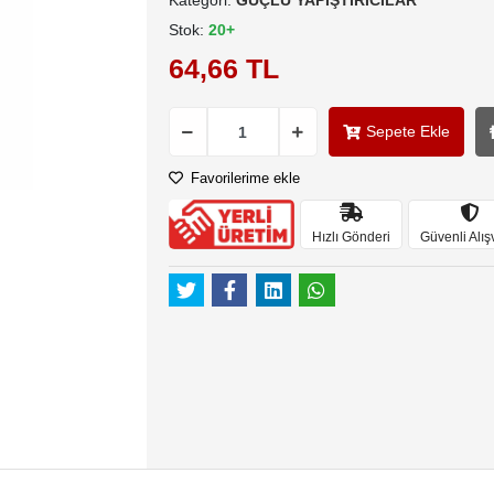
Kategori:
GÜÇLÜ YAPIŞTIRICILAR
Stok:
20+
64,66 TL
Sepete Ekle
Favorilerime ekle
Hızlı Gönderi
Güvenli Alış