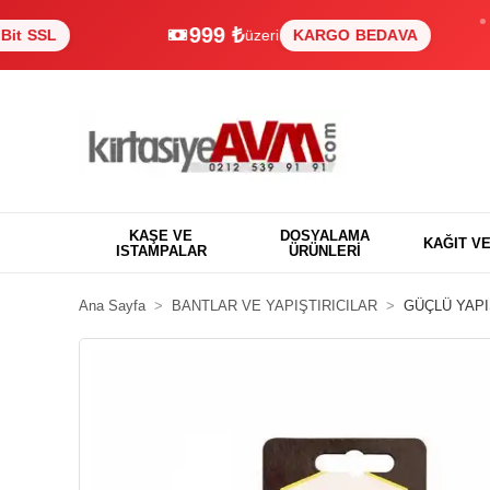
999 ₺
L
üzeri
KARGO BEDAVA
KAŞE VE
DOSYALAMA
KAĞIT V
ISTAMPALAR
ÜRÜNLERİ
Ana Sayfa
BANTLAR VE YAPIŞTIRICILAR
GÜÇLÜ YAPI