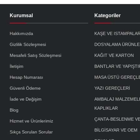
Kurumsal
Kategoriler
Hakkımızda
KAŞE VE ISTAMPALA
Gizlilik Sözleşmesi
DOSYALAMA ÜRÜNLE
Mesafeli Satış Sözleşmesi
KAĞIT VE KARTON
İletişim
BANTLAR VE YAPIŞTI
Hesap Numarası
MASA ÜSTÜ GEREÇL
Güvenli Ödeme
YAZI GEREÇLERİ
İade ve Değişim
AMBALAJ MALZEMELE
KAPLIKLAR
Blog
ÇANTA-BESLENME V
Hizmet ve Ürünlerimiz
BİLGİSAYAR VE OEM
Sıkça Sorulan Sorular