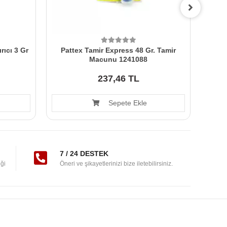
rıcı 3 Gr
Pattex Tamir Express 48 Gr. Tamir
Pa
Macunu 1241088
237,46 TL
Sepete Ekle
7 / 24 DESTEK
ği
Öneri ve şikayetlerinizi bize iletebilirsiniz.