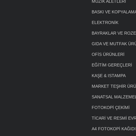
MÜZİK ALETLERİ
BASKI VE KOPYALAM
ELEKTRONİK
BAYRAKLAR VE ROZ
GIDA VE MUTFAK ÜR
OFİS ÜRÜNLERİ
EĞİTİM GEREÇLERİ
KAŞE & ISTAMPA
MARKET TEŞHİR ÜRÜ
SANATSAL MALZEME
FOTOKOPİ ÇEKİMİ
TİCARİ VE RESMİ EV
A4 FOTOKOPİ KAĞIDI