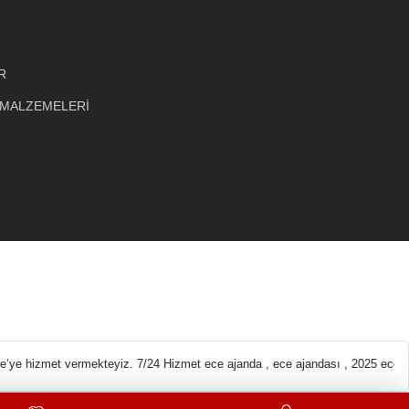
R
 MALZEMELERİ
eleri En ucuz Kırta