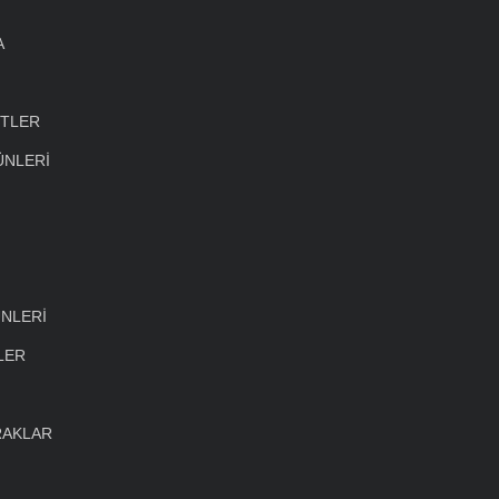
A
ETLER
ÜNLERİ
NLERİ
LER
RAKLAR