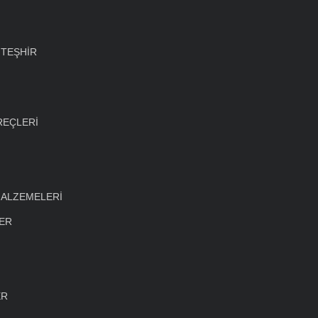
 TEŞHİR
REÇLERİ
MALZEMELERİ
LER
ER