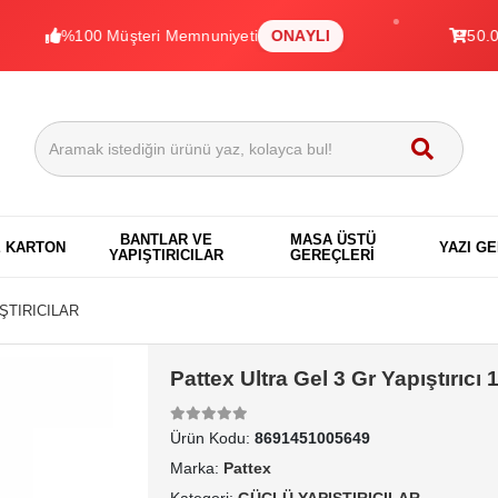
%100 Müşteri Memnuniyeti
ONAYLI
50.000+ Ür
BANTLAR VE
MASA ÜSTÜ
E KARTON
YAZI G
YAPIŞTIRICILAR
GEREÇLERİ
ŞTIRICILAR
Pattex Ultra Gel 3 Gr Yapıştırıcı
Ürün Kodu:
8691451005649
Marka:
Pattex