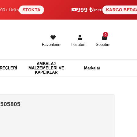
999 ₺
ün
STOKTA
üzeri
KARGO BEDAVA
0
Favorilerim
Hesabım
Sepetim
AMBALAJ
EREÇLERİ
MALZEMELERİ VE
Markalar
KAPLIKLAR
 1505805