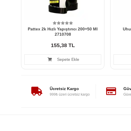
Pattex 2k Hızlı Yapıştırıcı 200+50 Ml
Uhu
2710708
155,38 TL
Sepete Ekle
Ücretsiz Kargo
Güv
999₺ üzeri ücretsiz kargo
Güve