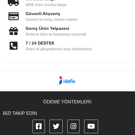
999₺ üzeri ücretsiz kargo
Güvenli Alışveriş
Güvenli ve kolay ödeme sistemi
Geniş Ürün Yelpazesi
Binlerce ürün ve kampanya seçeneği
7 / 24 DESTEK
Öneri ve şikayetlerinizi bize iletebilirsiniz.
ÖDEME YÖNTEMLERİ:
BİZİ TAKİP EDİN