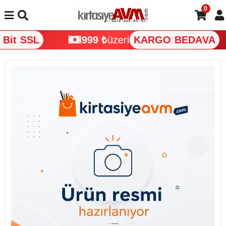
0
Bit SSL
999 ₺
üzeri
KARGO BEDAVA