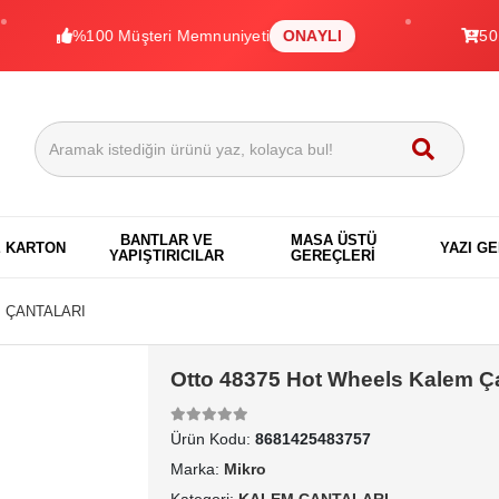
%100 Müşteri Memnuniyeti
ONAYLI
50.000+ Ü
BANTLAR VE
MASA ÜSTÜ
E KARTON
YAZI G
YAPIŞTIRICILAR
GEREÇLERİ
 ÇANTALARI
Otto 48375 Hot Wheels Kalem Ç
Ürün Kodu:
8681425483757
Marka:
Mikro