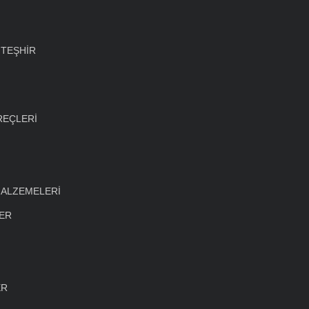
 TEŞHİR
REÇLERİ
MALZEMELERİ
LER
ER