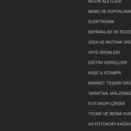
MÜZİK ALETLERİ
BASKI VE KOPYALAM
ELEKTRONİK
BAYRAKLAR VE ROZ
GIDA VE MUTFAK ÜR
OFİS ÜRÜNLERİ
EĞİTİM GEREÇLERİ
KAŞE & ISTAMPA
MARKET TEŞHİR ÜRÜ
SANATSAL MALZEME
FOTOKOPİ ÇEKİMİ
TİCARİ VE RESMİ EV
A4 FOTOKOPİ KAĞIDI