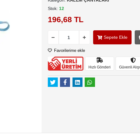
Kategori:
KALEM ÇANTALARI
Stok:
12
196,68 TL
Sepete Ekle
Favorilerime ekle
Hızlı Gönderi
Güvenli Alış