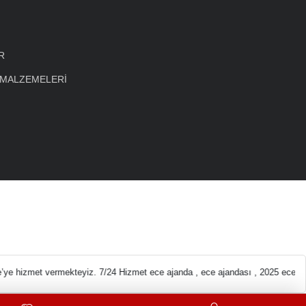
R
 MALZEMELERİ
eleri En ucuz Kırtas