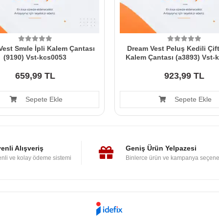
est Smıle İpli Kalem Çantası
Dream Vest Peluş Kedili Çif
(9190) Vst-kcs0053
Kalem Çantası (a3893) Vst-
659,99 TL
923,99 TL
Sepete Ekle
Sepete Ekle
enli Alışveriş
Geniş Ürün Yelpazesi
nli ve kolay ödeme sistemi
Binlerce ürün ve kampanya seçene