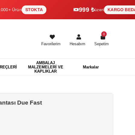
999 ₺
rün
STOKTA
üzeri
KARGO BEDAVA
0
Favorilerim
Hesabım
Sepetim
AMBALAJ
EREÇLERİ
MALZEMELERİ VE
Markalar
KAPLIKLAR
antası Due Fast