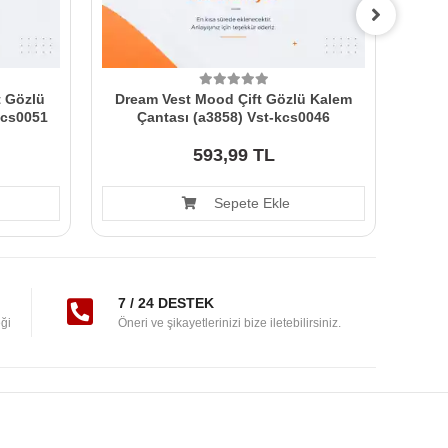
t Gözlü
Dream Vest Mood Çift Gözlü Kalem
Dre
kcs0051
Çantası (a3858) Vst-kcs0046
593,99 TL
Sepete Ekle
7 / 24 DESTEK
ği
Öneri ve şikayetlerinizi bize iletebilirsiniz.