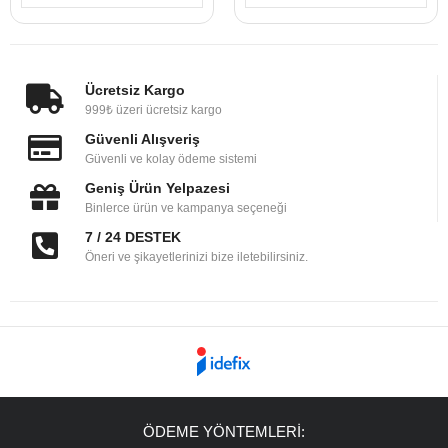
Ücretsiz Kargo
999₺ üzeri ücretsiz kargo
Güvenli Alışveriş
Güvenli ve kolay ödeme sistemi
Geniş Ürün Yelpazesi
Binlerce ürün ve kampanya seçeneği
7 / 24 DESTEK
Öneri ve şikayetlerinizi bize iletebilirsiniz.
ÖDEME YÖNTEMLERİ: