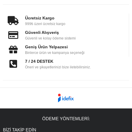
Ücretsiz Kargo
999₺ üzeri ücretsiz kargo
Güvenli Alışveriş
Güvenli ve kolay ödeme sistemi
Geniş Ürün Yelpazesi
Binlerce ürün ve kampanya seçeneği
7 / 24 DESTEK
Öneri ve şikayetlerinizi bize iletebilirsiniz.
ÖDEME YÖNTEMLERİ:
BİZİ TAKİP EDİN