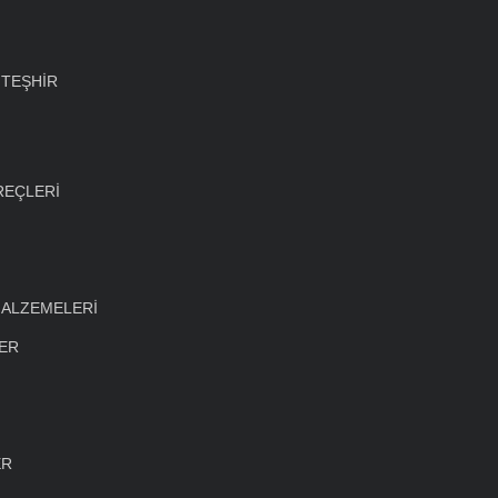
 TEŞHİR
REÇLERİ
MALZEMELERİ
LER
ER