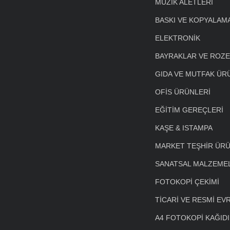
MÜZİK ALETLERİ
BASKI VE KOPYALAM
ELEKTRONİK
BAYRAKLAR VE ROZ
GIDA VE MUTFAK ÜR
OFİS ÜRÜNLERİ
EĞİTİM GEREÇLERİ
KAŞE & ISTAMPA
MARKET TEŞHİR ÜRÜ
SANATSAL MALZEME
FOTOKOPİ ÇEKİMİ
TİCARİ VE RESMİ EV
A4 FOTOKOPİ KAĞIDI