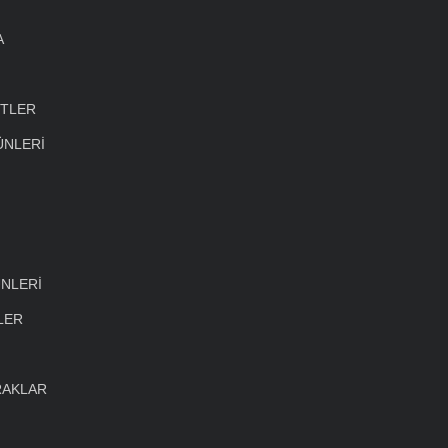
A
ETLER
ÜNLERİ
NLERİ
LER
RAKLAR