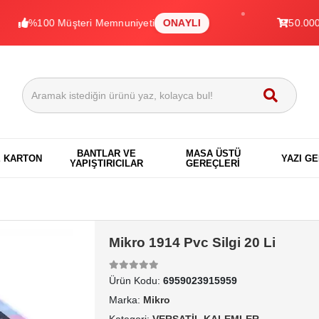
00 Müşteri Memnuniyeti
ONAYLI
50.000+ Ürün
BANTLAR VE
MASA ÜSTÜ
E KARTON
YAZI G
YAPIŞTIRICILAR
GEREÇLERİ
Mikro 1914 Pvc Silgi 20 Li
Ürün Kodu:
6959023915959
Marka:
Mikro