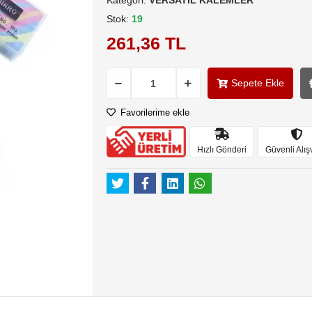
Kategori:
VERSATİL KALEMLER
Stok:
19
261,36 TL
Sepete Ekle
Favorilerime ekle
Hızlı Gönderi
Güvenli Alış