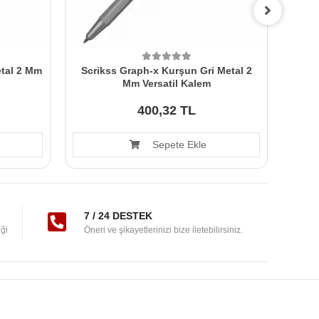
etal 2 Mm
Scrikss Graph-x Kurşun Gri Metal 2
Me 
Mm Versatil Kalem
400,32 TL
Sepete Ekle
7 / 24 DESTEK
ği
Öneri ve şikayetlerinizi bize iletebilirsiniz.