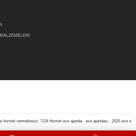
R
 MALZEMELERİ
leri En ucuz Kırtasi