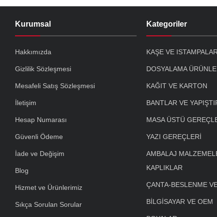
Kurumsal
Kategoriler
Hakkımızda
KAŞE VE ISTAMPALA
Gizlilik Sözleşmesi
DOSYALAMA ÜRÜNLE
Mesafeli Satış Sözleşmesi
KAĞIT VE KARTON
İletişim
BANTLAR VE YAPIŞTI
Hesap Numarası
MASA ÜSTÜ GEREÇL
Güvenli Ödeme
YAZI GEREÇLERİ
İade ve Değişim
AMBALAJ MALZEMELE
KAPLIKLAR
Blog
ÇANTA-BESLENME V
Hizmet ve Ürünlerimiz
BİLGİSAYAR VE OEM
Sıkça Sorulan Sorular