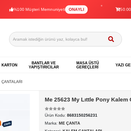
%100 Müşteri Memnuniyeti
ONAYLI
50.000+ Ürü
BANTLAR VE
MASA ÜSTÜ
E KARTON
YAZI G
YAPIŞTIRICILAR
GEREÇLERİ
 ÇANTALARI
Me 25623 My Lıttle Pony Kalem 
Ürün Kodu:
8683150256231
Marka:
ME ÇANTA