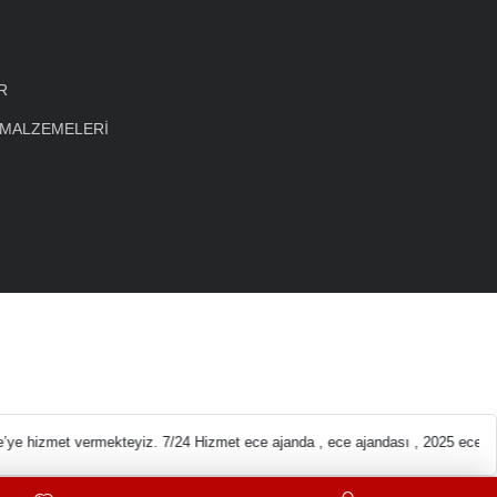
R
 MALZEMELERİ
eleri En ucuz Kırtas