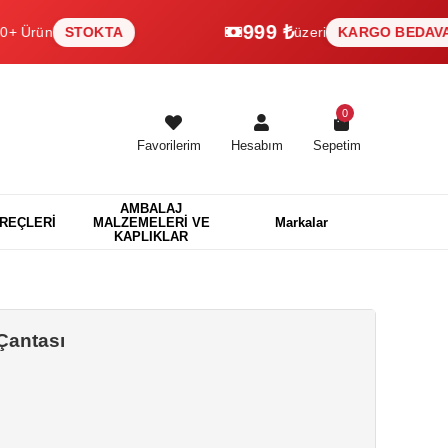
999 ₺
n
STOKTA
üzeri
KARGO BEDAVA
0
Favorilerim
Hesabım
Sepetim
AMBALAJ
EREÇLERİ
MALZEMELERİ VE
Markalar
KAPLIKLAR
Çantası