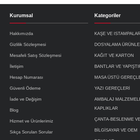
Kurumsal
Kategoriler
Hakkımızda
KAŞE VE ISTAMPALA
Gizlilik Sözleşmesi
DOSYALAMA ÜRÜNLE
Mesafeli Satış Sözleşmesi
KAĞIT VE KARTON
İletişim
BANTLAR VE YAPIŞTI
Hesap Numarası
MASA ÜSTÜ GEREÇL
Güvenli Ödeme
YAZI GEREÇLERİ
İade ve Değişim
AMBALAJ MALZEMELE
KAPLIKLAR
Blog
ÇANTA-BESLENME V
Hizmet ve Ürünlerimiz
BİLGİSAYAR VE OEM
Sıkça Sorulan Sorular