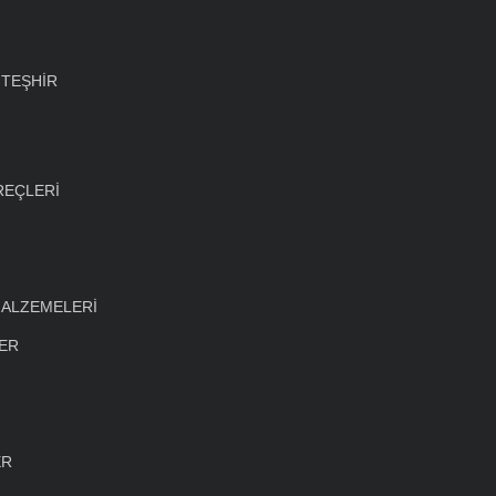
 TEŞHİR
REÇLERİ
MALZEMELERİ
LER
ER