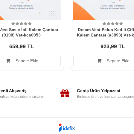
est Smıle İpli Kalem Çantası
Dream Vest Peluş Kedili Çif
(9190) Vst-kcs0053
Kalem Çantası (a3893) Vst-
659,99 TL
923,99 TL
Sepete Ekle
Sepete Ekle
enli Alışveriş
Geniş Ürün Yelpazesi
nli ve kolay ödeme sistemi
Binlerce ürün ve kampanya seçene