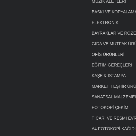
MÜZİK ALETLERİ
BASKI VE KOPYALAM
ELEKTRONİK
BAYRAKLAR VE ROZ
GIDA VE MUTFAK ÜR
OFİS ÜRÜNLERİ
EĞİTİM GEREÇLERİ
KAŞE & ISTAMPA
MARKET TEŞHİR ÜRÜ
SANATSAL MALZEME
FOTOKOPİ ÇEKİMİ
TİCARİ VE RESMİ EV
A4 FOTOKOPİ KAĞIDI