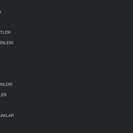
A
ETLER
ÜNLERİ
NLERİ
LER
RAKLAR