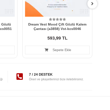
t Gözlü
Dream Vest Mood Çift Gözlü Kalem
Dre
kcs0051
Çantası (a3858) Vst-kcs0046
593,99 TL
Sepete Ekle
7 / 24 DESTEK
ği
Öneri ve şikayetlerinizi bize iletebilirsiniz.