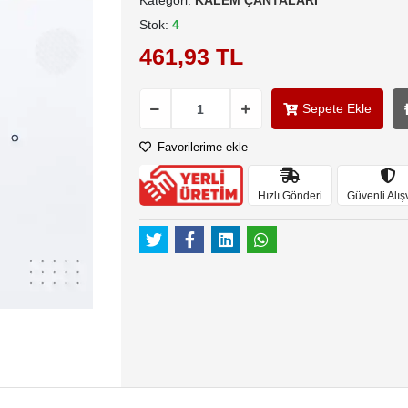
Kategori:
KALEM ÇANTALARI
Stok:
4
461,93 TL
Sepete Ekle
Favorilerime ekle
Hızlı Gönderi
Güvenli Alış