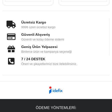
Ücretsiz Kargo
999₺ üzeri ücretsiz kargo
Güvenli Alışveriş
Güvenli ve kolay ödeme sistemi
Geniş Ürün Yelpazesi
Binlerce ürün ve kampanya seçeneği
7 / 24 DESTEK
Öneri ve şikayetlerinizi bize iletebilirsiniz.
ÖDEME YÖNTEMLERİ: