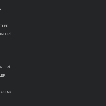
A
ETLER
ÜNLERİ
NLERİ
LER
RAKLAR