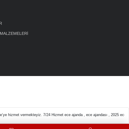
R
 MALZEMELERİ
eleri En ucuz Kırtas