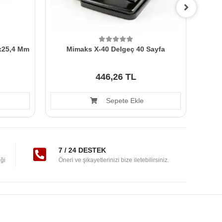
1x25,4 Mm
Mimaks X-40 Delgeç 40 Sayfa
Süd
446,26 TL
Sepete Ekle
7 / 24 DESTEK
ği
Öneri ve şikayetlerinizi bize iletebilirsiniz.