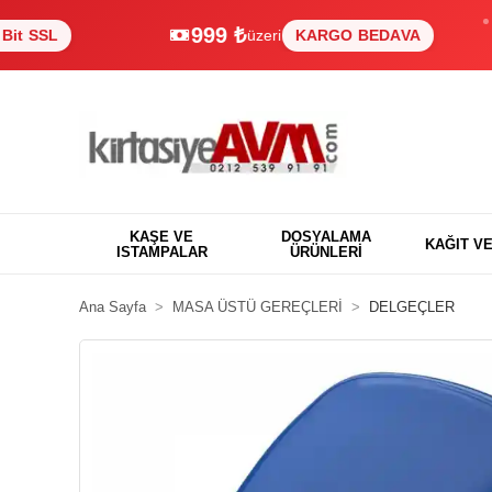
999 ₺
L
üzeri
KARGO BEDAVA
KAŞE VE
DOSYALAMA
KAĞIT V
ISTAMPALAR
ÜRÜNLERİ
Ana Sayfa
MASA ÜSTÜ GEREÇLERİ
DELGEÇLER