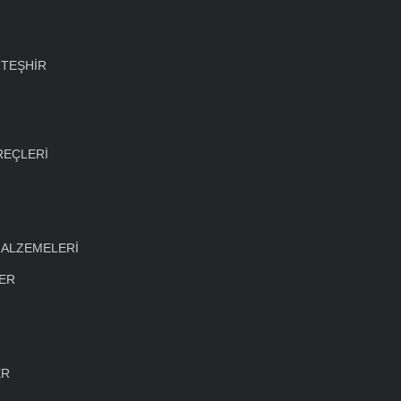
 TEŞHİR
REÇLERİ
MALZEMELERİ
LER
ER