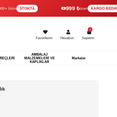
999 ₺
ün
STOKTA
üzeri
KARGO BEDAVA
0
Favorilerim
Hesabım
Sepetim
AMBALAJ
EREÇLERİ
MALZEMELERİ VE
Markalar
KAPLIKLAR
lık