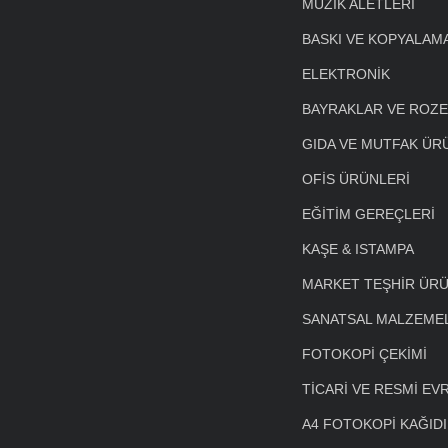
MÜZİK ALETLERİ
BASKI VE KOPYALAM
ELEKTRONİK
BAYRAKLAR VE ROZ
GIDA VE MUTFAK ÜR
OFİS ÜRÜNLERİ
EĞİTİM GEREÇLERİ
KAŞE & ISTAMPA
MARKET TEŞHİR ÜRÜ
SANATSAL MALZEME
FOTOKOPİ ÇEKİMİ
TİCARİ VE RESMİ EV
A4 FOTOKOPİ KAĞIDI