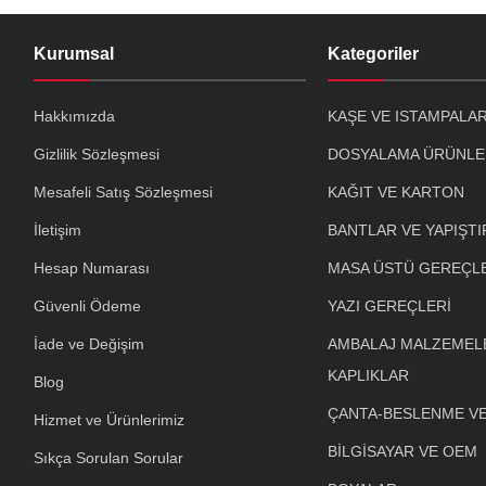
Kurumsal
Kategoriler
Hakkımızda
KAŞE VE ISTAMPALA
Gizlilik Sözleşmesi
DOSYALAMA ÜRÜNLE
Mesafeli Satış Sözleşmesi
KAĞIT VE KARTON
İletişim
BANTLAR VE YAPIŞTI
Hesap Numarası
MASA ÜSTÜ GEREÇL
Güvenli Ödeme
YAZI GEREÇLERİ
İade ve Değişim
AMBALAJ MALZEMELE
KAPLIKLAR
Blog
ÇANTA-BESLENME V
Hizmet ve Ürünlerimiz
BİLGİSAYAR VE OEM
Sıkça Sorulan Sorular