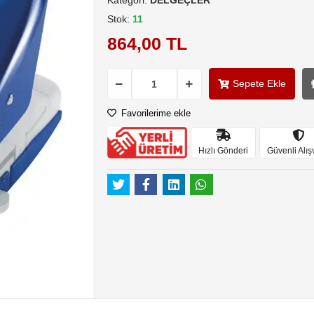
Kategori:
DELGEÇLER
Stok:
11
864,00 TL
Sepete Ekle
Favorilerime ekle
Hızlı Gönderi
Güvenli Alış