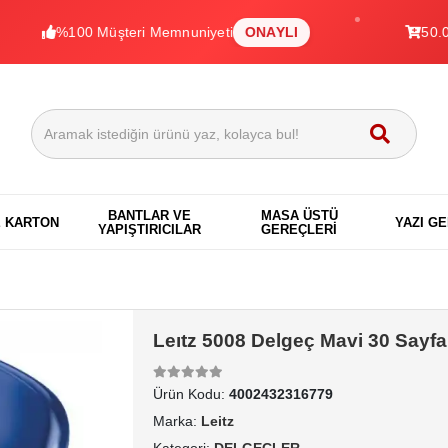
%100 Müşteri Memnuniyeti
ONAYLI
50.000+ Ür
BANTLAR VE
MASA ÜSTÜ
E KARTON
YAZI G
YAPIŞTIRICILAR
GEREÇLERİ
Leıtz 5008 Delgeç Mavi 30 Sayfa
Ürün Kodu:
4002432316779
Marka:
Leitz