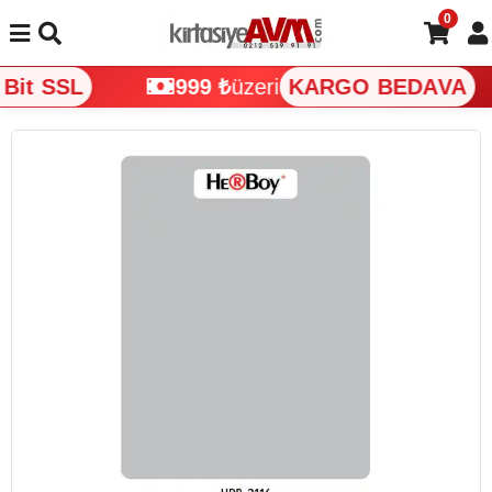
0
Bit SSL
999 ₺
üzeri
KARGO BEDAVA