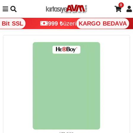
0
Bit SSL
999 ₺
üzeri
KARGO BEDAVA