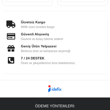
Ücretsiz Kargo
999₺ üzeri ücretsiz kargo
Güvenli Alışveriş
Güvenli ve kolay ödeme sistemi
Geniş Ürün Yelpazesi
Binlerce ürün ve kampanya seçeneği
7 / 24 DESTEK
Öneri ve şikayetlerinizi bize iletebilirsiniz.
ÖDEME YÖNTEMLERİ: