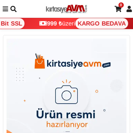
0
it SSL
999 ₺
üzeri
KARGO BEDAVA