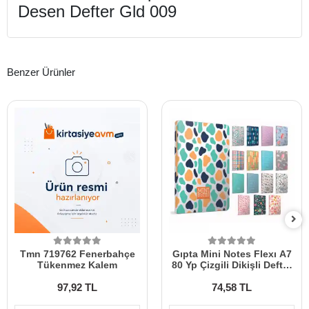
Desen Defter Gld 009
Benzer Ürünler
Tmn 719762 Fenerbahçe
Gıpta Mini Notes Flexı A7
Tükenmez Kalem
80 Yp Çizgili Dikişli Defter
5680
97,92 TL
74,58 TL