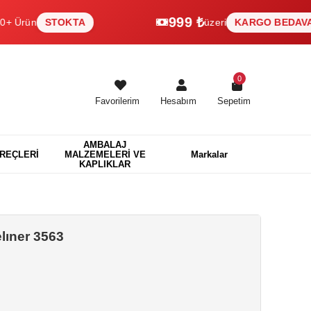
999 ₺
STOKTA
üzeri
KARGO BEDAVA
0
Favorilerim
Hesabım
Sepetim
AMBALAJ
EREÇLERİ
MALZEMELERİ VE
Markalar
KAPLIKLAR
lıner 3563