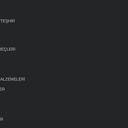
 TEŞHİR
REÇLERİ
MALZEMELERİ
LER
ER