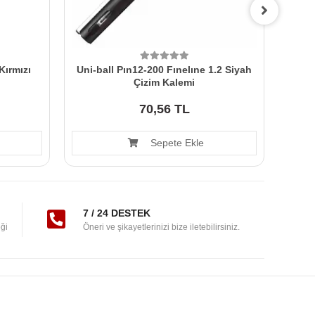
Kırmızı
Uni-ball Pın12-200 Fınelıne 1.2 Siyah
Uni
Çizim Kalemi
70,56 TL
Sepete Ekle
7 / 24 DESTEK
ği
Öneri ve şikayetlerinizi bize iletebilirsiniz.