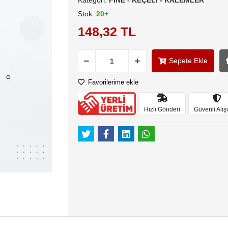
Kategori:
FİNE - KEÇELİ - KALEMLER
Stok:
20+
148,32 TL
Sepete Ekle
Favorilerime ekle
Hızlı Gönderi
Güvenli Alış