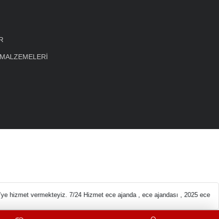
R
 MALZEMELERİ
eleri En ucuz Kırtas