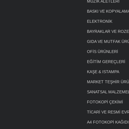
MÜZİK ALETLERİ
BASKI VE KOPYALAM
ELEKTRONİK
BAYRAKLAR VE ROZ
GIDA VE MUTFAK ÜR
OFİS ÜRÜNLERİ
EĞİTİM GEREÇLERİ
KAŞE & ISTAMPA
MARKET TEŞHİR ÜRÜ
SANATSAL MALZEME
FOTOKOPİ ÇEKİMİ
TİCARİ VE RESMİ EV
A4 FOTOKOPİ KAĞIDI