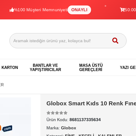
%100 Müşteri Memnuniyeti
ONAYLI
50.000+ Ürün
BANTLAR VE
MASA ÜSTÜ
E KARTON
YAZI G
YAPIŞTIRICILAR
GEREÇLERİ
ER
Globox Smart Kıds 10 Renk Fıne
Ürün Kodu:
8681137335634
Marka:
Globox