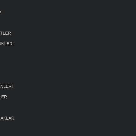
A
ETLER
ÜNLERİ
NLERİ
LER
RAKLAR