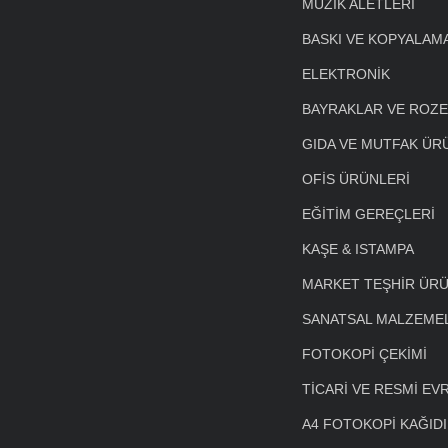
MÜZİK ALETLERİ
BASKI VE KOPYALAM
ELEKTRONİK
BAYRAKLAR VE ROZ
GIDA VE MUTFAK ÜR
OFİS ÜRÜNLERİ
EĞİTİM GEREÇLERİ
KAŞE & ISTAMPA
MARKET TEŞHİR ÜRÜ
SANATSAL MALZEME
FOTOKOPİ ÇEKİMİ
TİCARİ VE RESMİ EV
A4 FOTOKOPİ KAĞIDI