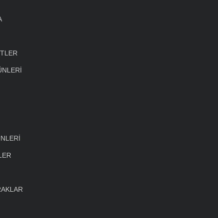
A
ETLER
ÜNLERİ
NLERİ
LER
RAKLAR