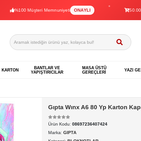
100 Müşteri Memnuniyeti
ONAYLI
50.000+ Ürün
BANTLAR VE
MASA ÜSTÜ
E KARTON
YAZI G
YAPIŞTIRICILAR
GEREÇLERİ
Gıpta Wınx A6 80 Yp Karton Kapa
Ürün Kodu:
08697236407424
Marka:
GIPTA