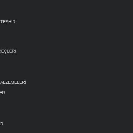
 TEŞHİR
REÇLERİ
MALZEMELERİ
LER
ER