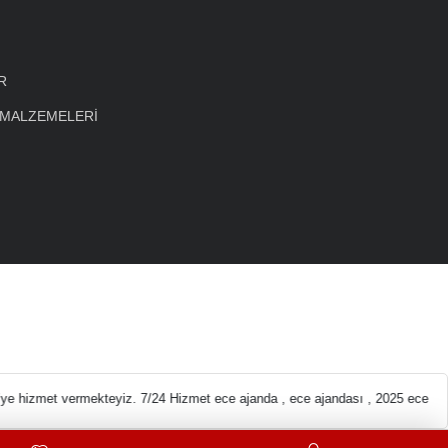
R
 MALZEMELERİ
eleri En ucuz Kırtas