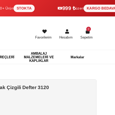
999 ₺
STOKTA
üzeri
KARGO BEDAVA
0
Favorilerim
Hesabım
Sepetim
AMBALAJ
EREÇLERİ
MALZEMELERİ VE
Markalar
KAPLIKLAR
k Çizgili Defter 3120