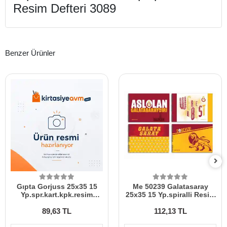
Resim Defteri 3089
Benzer Ürünler
Gıpta Gorjuss 25x35 15
Me 50239 Galatasaray
Yp.spr.kart.kpk.resim
25x35 15 Yp.spiralli Resim
Defteri 8538
Defteri
89,63 TL
112,13 TL