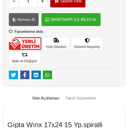
Sepete Ekle
Hemen Al
WHATSAPP İLE BİLGİ AL
Favorilerime ekle
Hızlı Gönderi
Güvenli Alışveriş
İade ve Değişim
Ürün Açıklaması
Taksit Seçenekleri
Gıpta Wınx 17x24 15 Yp.spiralli