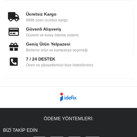
Ücretsiz Kargo
999₺ üzeri ücretsiz kargo
Güvenli Alışveriş
Güvenli ve kolay ödeme sistemi
Geniş Ürün Yelpazesi
Binlerce ürün ve kampanya seçeneği
7 / 24 DESTEK
Öneri ve şikayetlerinizi bize iletebilirsiniz.
ÖDEME YÖNTEMLERİ:
BİZİ TAKİP EDİN