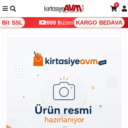
0
Bit SSL
999 ₺
üzeri
KARGO BEDAVA