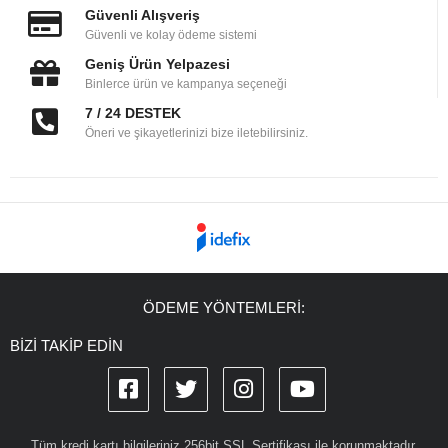
Güvenli Alışveriş
Güvenli ve kolay ödeme sistemi
Geniş Ürün Yelpazesi
Binlerce ürün ve kampanya seçeneği
7 / 24 DESTEK
Öneri ve şikayetlerinizi bize iletebilirsiniz.
ÖDEME YÖNTEMLERİ:
BİZİ TAKİP EDİN
Tüm kredi kartı bilgileriniz 256bit SSL Sertifikası ile korunmaktadır.