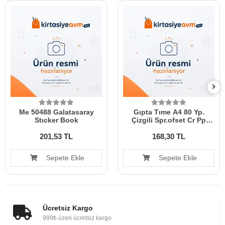
Me 50488 Galatasaray
Gıpta Tıme A4 80 Yp.
Stıcker Book
Çizgili Spr.ofset Cr Pp
Kpk.defter 7921
201,53 TL
168,30 TL
Sepete Ekle
Sepete Ekle
Ücretsiz Kargo
999₺ üzeri ücretsiz kargo