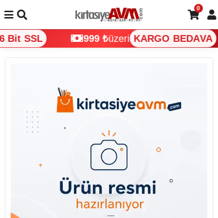
0
 Bit SSL
999 ₺
üzeri
KARGO BEDAVA