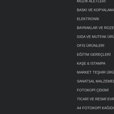
MÜZİK ALETLERİ
BASKI VE KOPYALAM
ELEKTRONİK
BAYRAKLAR VE ROZ
GIDA VE MUTFAK ÜR
OFİS ÜRÜNLERİ
EĞİTİM GEREÇLERİ
KAŞE & ISTAMPA
MARKET TEŞHİR ÜRÜ
SANATSAL MALZEME
FOTOKOPİ ÇEKİMİ
TİCARİ VE RESMİ EV
A4 FOTOKOPİ KAĞIDI