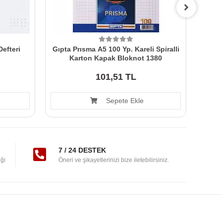
efteri
Gıpta Prısma A5 100 Yp. Kareli Spiralli
Folıx 
Karton Kapak Bloknot 1380
101,51 TL
Sepete Ekle
7 / 24 DESTEK
ği
Öneri ve şikayetlerinizi bize iletebilirsiniz.