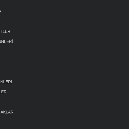
A
ETLER
ÜNLERİ
NLERİ
LER
RAKLAR