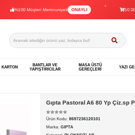
%100 Müşteri Memnuniyeti
ONAYLI
50.000+ Ür
BANTLAR VE
MASA ÜSTÜ
E KARTON
YAZI G
YAPIŞTIRICILAR
GEREÇLERİ
Gıpta Pastoral A6 80 Yp Çiz.sp 
Ürün Kodu:
8697236120101
Marka:
GIPTA