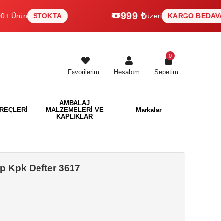
999 ₺
ün
STOKTA
üzeri
KARGO BEDAVA
0
Favorilerim
Hesabım
Sepetim
AMBALAJ
EREÇLERİ
MALZEMELERİ VE
Markalar
KAPLIKLAR
Pp Kpk Defter 3617