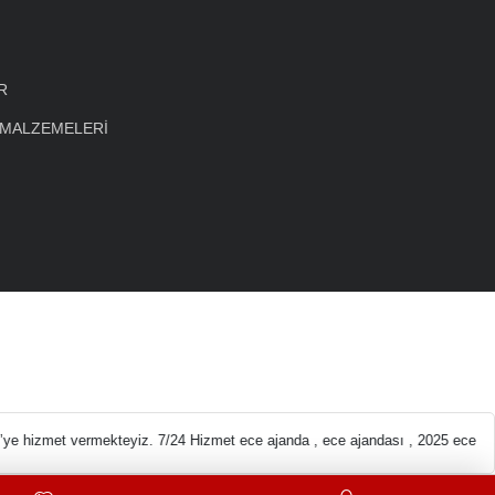
R
 MALZEMELERİ
eleri En ucuz Kırtas