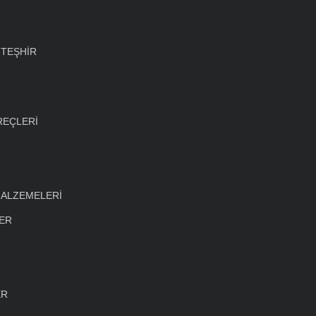
 TEŞHİR
REÇLERİ
MALZEMELERİ
LER
ER