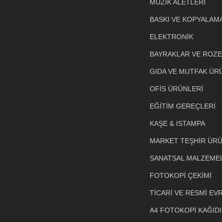
MÜZİK ALETLERİ
BASKI VE KOPYALAM
ELEKTRONİK
BAYRAKLAR VE ROZ
GIDA VE MUTFAK ÜR
OFİS ÜRÜNLERİ
EĞİTİM GEREÇLERİ
KAŞE & ISTAMPA
MARKET TEŞHİR ÜRÜ
SANATSAL MALZEME
FOTOKOPİ ÇEKİMİ
TİCARİ VE RESMİ EV
A4 FOTOKOPİ KAĞIDI