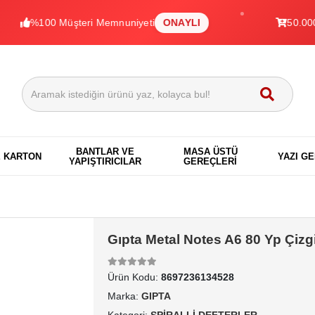
100 Müşteri Memnuniyeti
ONAYLI
50.000+ Ürün
BANTLAR VE
MASA ÜSTÜ
E KARTON
YAZI G
YAPIŞTIRICILAR
GEREÇLERİ
Gıpta Metal Notes A6 80 Yp Çizg
Ürün Kodu:
8697236134528
Marka:
GIPTA