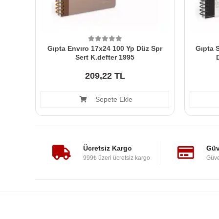
Gıpta Envıro 17x24 100 Yp Düz Spr
Gıpta S
Sert K.defter 1995
209,22 TL
Sepete Ekle
Ücretsiz Kargo
Güv
999₺ üzeri ücretsiz kargo
Güve