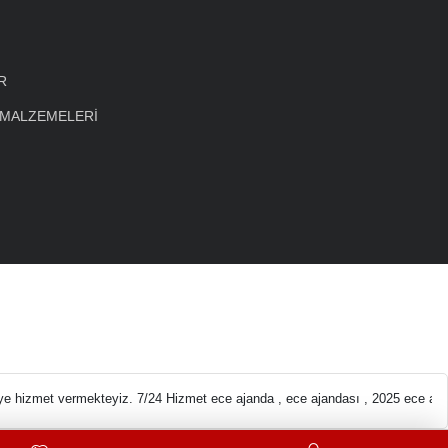
R
 MALZEMELERİ
eleri En ucuz Kırtas