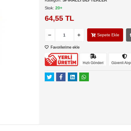
Kategori:
SPİRALLİ DEFTERLER
Stok:
20+
64,55 TL
Sepete Ekle
Favorilerime ekle
Hızlı Gönderi
Güvenli Alış