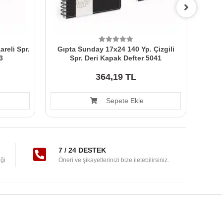
reli Spr.
Gıpta Sunday 17x24 140 Yp. Çizgili
Gıp
3
Spr. Deri Kapak Defter 5041
364,19 TL
Sepete Ekle
7 / 24 DESTEK
ği
Öneri ve şikayetlerinizi bize iletebilirsiniz.