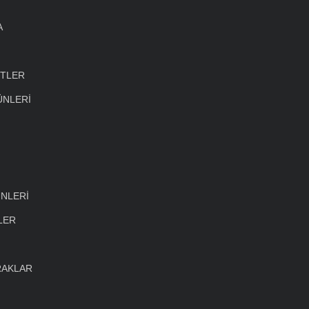
A
ETLER
ÜNLERİ
NLERİ
LER
RAKLAR