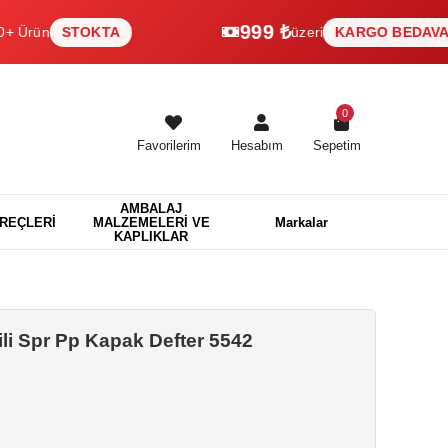
999 ₺
STOKTA
üzeri
KARGO BEDAVA
0
Favorilerim
Hesabım
Sepetim
AMBALAJ
EREÇLERİ
MALZEMELERİ VE
Markalar
KAPLIKLAR
ili Spr Pp Kapak Defter 5542