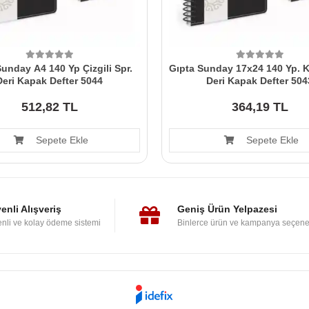
unday A4 140 Yp Çizgili Spr.
Gıpta Sunday 17x24 140 Yp. Ka
Deri Kapak Defter 5044
Deri Kapak Defter 504
512,82 TL
364,19 TL
Sepete Ekle
Sepete Ekle
enli Alışveriş
Geniş Ürün Yelpazesi
nli ve kolay ödeme sistemi
Binlerce ürün ve kampanya seçene