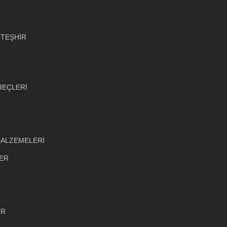
 TEŞHİR
REÇLERİ
MALZEMELERİ
LER
ER