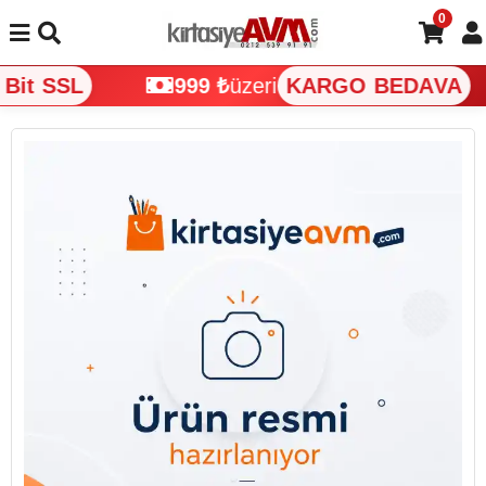
0
Bit SSL
999 ₺
üzeri
KARGO BEDAVA