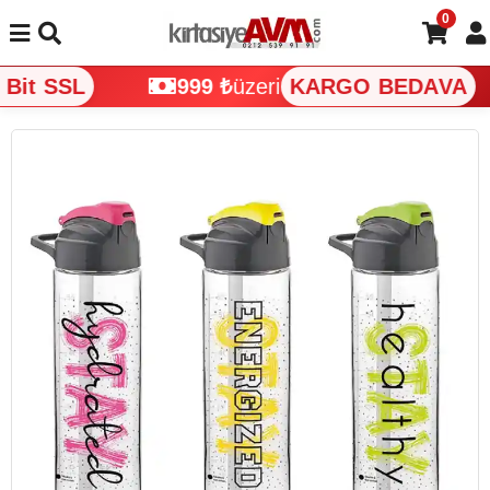
0
Bit SSL
999 ₺
üzeri
KARGO BEDAVA