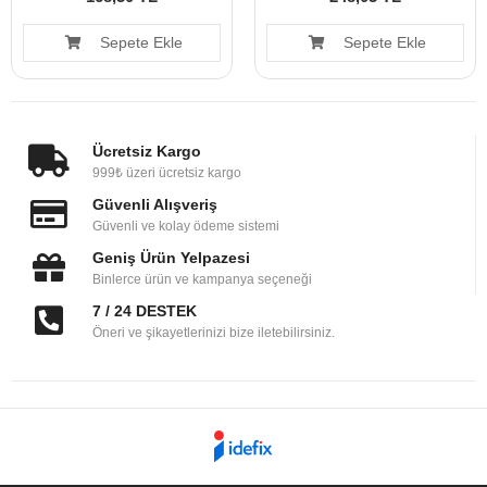
Sepete Ekle
Sepete Ekle
Ücretsiz Kargo
999₺ üzeri ücretsiz kargo
Güvenli Alışveriş
Güvenli ve kolay ödeme sistemi
Geniş Ürün Yelpazesi
Binlerce ürün ve kampanya seçeneği
7 / 24 DESTEK
Öneri ve şikayetlerinizi bize iletebilirsiniz.