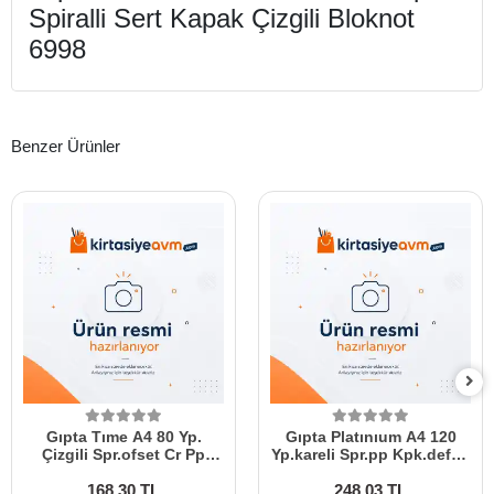
Spiralli Sert Kapak Çizgili Bloknot
6998
Benzer Ürünler
Gıpta Tıme A4 80 Yp.
Gıpta Platınıum A4 120
Çizgili Spr.ofset Cr Pp
Yp.kareli Spr.pp Kpk.defter
Kpk.defter 7921
5691
168,30 TL
248,03 TL