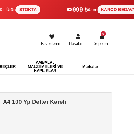
999 ₺
n
STOKTA
üzeri
KARGO BEDAVA
0
Favorilerim
Hesabım
Sepetim
AMBALAJ
EREÇLERİ
MALZEMELERİ VE
Markalar
KAPLIKLAR
 A4 100 Yp Defter Kareli