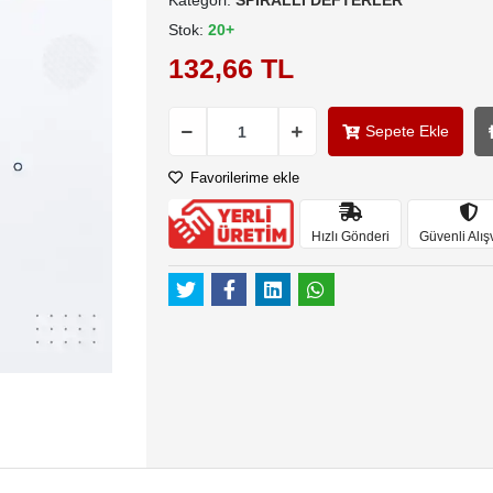
Kategori:
SPİRALLİ DEFTERLER
Stok:
20+
132,66 TL
Sepete Ekle
Favorilerime ekle
Hızlı Gönderi
Güvenli Alış