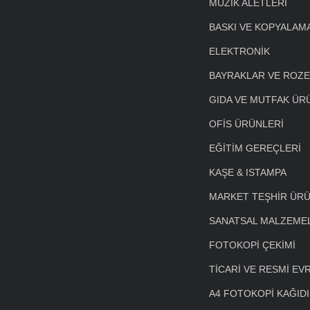
MÜZİK ALETLERİ
BASKI VE KOPYALAM
ELEKTRONİK
BAYRAKLAR VE ROZ
GIDA VE MUTFAK ÜR
OFİS ÜRÜNLERİ
EĞİTİM GEREÇLERİ
KAŞE & ISTAMPA
MARKET TEŞHİR ÜRÜ
SANATSAL MALZEME
FOTOKOPİ ÇEKİMİ
TİCARİ VE RESMİ EV
A4 FOTOKOPİ KAĞIDI