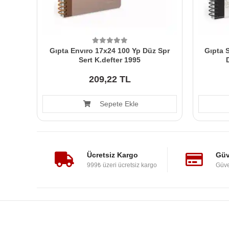
Gıpta Envıro 17x24 100 Yp Düz Spr
Gıpta S
Sert K.defter 1995
209,22 TL
Sepete Ekle
Ücretsiz Kargo
Güv
999₺ üzeri ücretsiz kargo
Güve