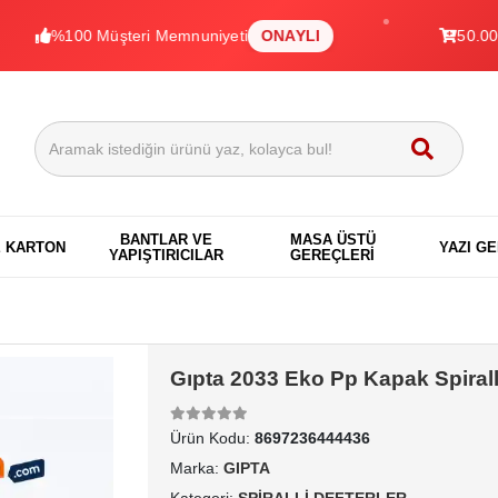
%100 Müşteri Memnuniyeti
ONAYLI
50.000+ Ürü
BANTLAR VE
MASA ÜSTÜ
E KARTON
YAZI G
YAPIŞTIRICILAR
GEREÇLERİ
Gıpta 2033 Eko Pp Kapak Spiralli
Ürün Kodu:
8697236444436
Marka:
GIPTA