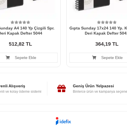
unday A4 140 Yp Çizgili Spr.
Gıpta Sunday 17x24 140 Yp. Ka
Deri Kapak Defter 5044
Deri Kapak Defter 504
512,82 TL
364,19 TL
Sepete Ekle
Sepete Ekle
enli Alışveriş
Geniş Ürün Yelpazesi
nli ve kolay ödeme sistemi
Binlerce ürün ve kampanya seçene