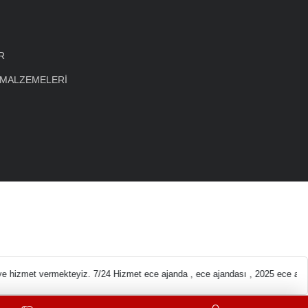
R
 MALZEMELERİ
eleri En ucuz Kırtas