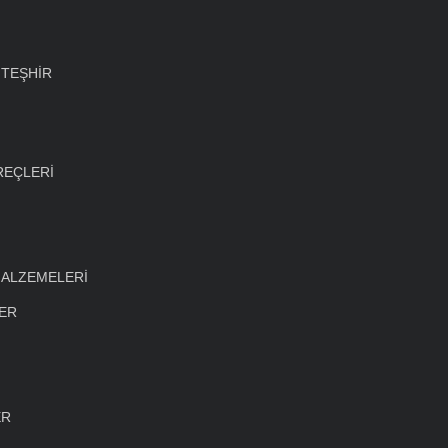
 TEŞHİR
REÇLERİ
MALZEMELERİ
LER
ER