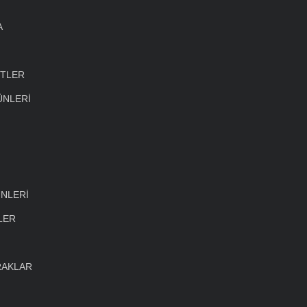
A
ETLER
ÜNLERİ
NLERİ
LER
RAKLAR