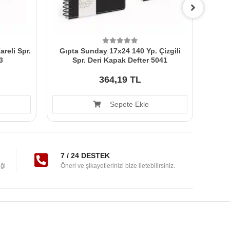
reli Spr.
Gıpta Sunday 17x24 140 Yp. Çizgili
Gıp
3
Spr. Deri Kapak Defter 5041
364,19 TL
Sepete Ekle
7 / 24 DESTEK
ği
Öneri ve şikayetlerinizi bize iletebilirsiniz.