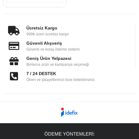
Ücretsiz Kargo
999₺ üzeri ücretsiz kargo
Güvenli Alışveriş
Güvenli ve kolay ödeme sistemi
Geniş Ürün Yelpazesi
Binlerce ürün ve kampanya seçeneği
7 / 24 DESTEK
Öneri ve şikayetlerinizi bize iletebilirsiniz.
ÖDEME YÖNTEMLERİ: