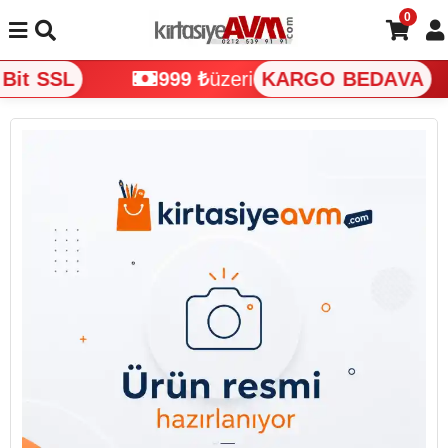
0
it SSL
999 ₺
üzeri
KARGO BEDAVA