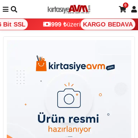
0
Bit SSL
999 ₺
üzeri
KARGO BEDAVA