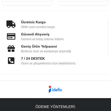
Ücretsiz Kargo
999₺ üzeri ücretsiz kargo
Güvenli Alışveriş
Güvenli ve kolay ödeme sistemi
Geniş Ürün Yelpazesi
Binlerce ürün ve kampanya seçeneği
7 / 24 DESTEK
Öneri ve şikayetlerinizi bize iletebilirsiniz.
ÖDEME YÖNTEMLERİ: