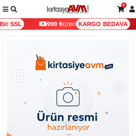
0
it SSL
999 ₺
üzeri
KARGO BEDAVA