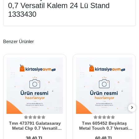
0,7 Versatil Kalem 24 Lü Stand
1333430
Benzer Ürünler
Tmn 473791 Galatasaray
Tmn 605452 Beşiktaş
Metal Clıp 0.7 Versatil
Metal Touch 0.7 Versatil
Kalem
Kalem
38,40 TL
60,48 TL