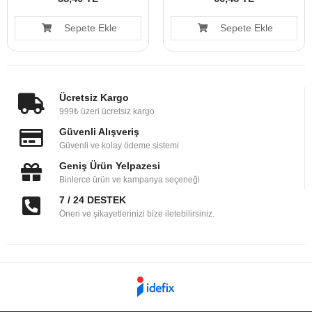
Sepete Ekle
Sepete Ekle
Ücretsiz Kargo
999₺ üzeri ücretsiz kargo
Güvenli Alışveriş
Güvenli ve kolay ödeme sistemi
Geniş Ürün Yelpazesi
Binlerce ürün ve kampanya seçeneği
7 / 24 DESTEK
Öneri ve şikayetlerinizi bize iletebilirsiniz.