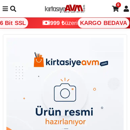
0
 Bit SSL
999 ₺
üzeri
KARGO BEDAVA