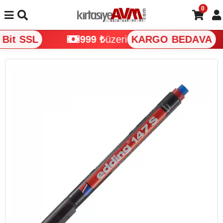
0
Bit SSL
999 ₺
üzeri
KARGO BEDAVA