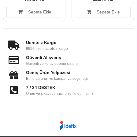
Sepete Ekle
Sepete Ekle
Ücretsiz Kargo
999₺ üzeri ücretsiz kargo
Güvenli Alışveriş
Güvenli ve kolay ödeme sistemi
Geniş Ürün Yelpazesi
Binlerce ürün ve kampanya seçeneği
7 / 24 DESTEK
Öneri ve şikayetlerinizi bize iletebilirsiniz.