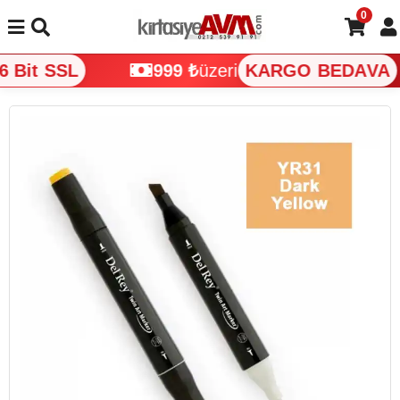
0
 Bit SSL
999 ₺
üzeri
KARGO BEDAVA