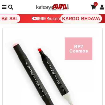
0
Bit SSL
999 ₺
üzeri
KARGO BEDAVA