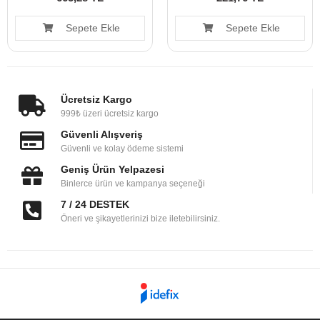
Sepete Ekle
Sepete Ekle
Ücretsiz Kargo
999₺ üzeri ücretsiz kargo
Güvenli Alışveriş
Güvenli ve kolay ödeme sistemi
Geniş Ürün Yelpazesi
Binlerce ürün ve kampanya seçeneği
7 / 24 DESTEK
Öneri ve şikayetlerinizi bize iletebilirsiniz.