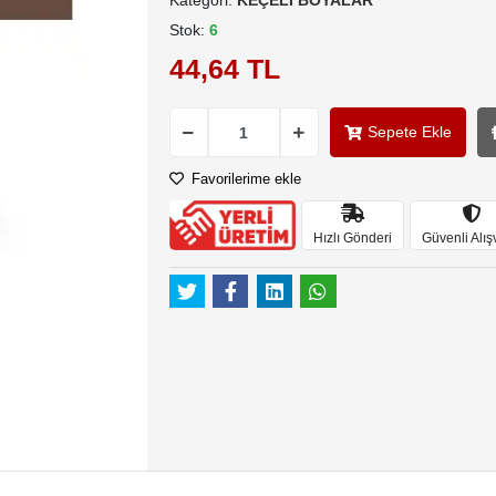
Kategori:
KEÇELİ BOYALAR
Stok:
6
44,64 TL
Sepete Ekle
Favorilerime ekle
Hızlı Gönderi
Güvenli Alış