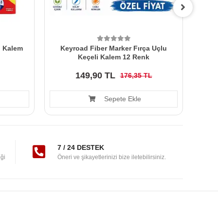
i Kalem
Keyroad Fiber Marker Fırça Uçlu
Del 
Keçeli Kalem 12 Renk
149,90 TL
176,35 TL
Sepete Ekle
7 / 24 DESTEK
ği
Öneri ve şikayetlerinizi bize iletebilirsiniz.