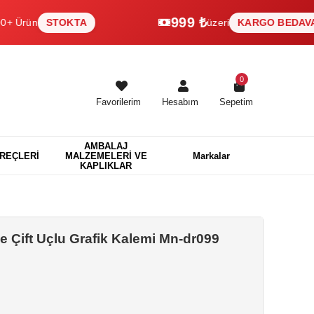
999 ₺
n
STOKTA
üzeri
KARGO BEDAVA
0
Favorilerim
Hesabım
Sepetim
AMBALAJ
EREÇLERİ
MALZEMELERİ VE
Markalar
KAPLIKLAR
 Çift Uçlu Grafik Kalemi Mn-dr099