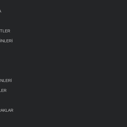
A
ETLER
ÜNLERİ
NLERİ
LER
RAKLAR