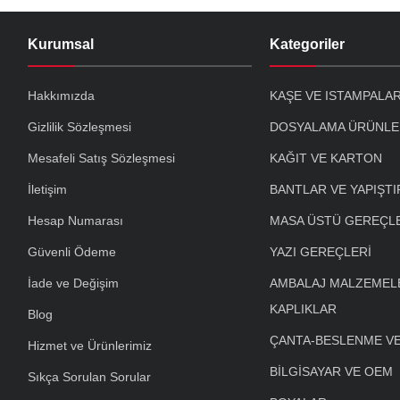
Kurumsal
Kategoriler
Hakkımızda
KAŞE VE ISTAMPALA
Gizlilik Sözleşmesi
DOSYALAMA ÜRÜNLE
Mesafeli Satış Sözleşmesi
KAĞIT VE KARTON
İletişim
BANTLAR VE YAPIŞTI
Hesap Numarası
MASA ÜSTÜ GEREÇL
Güvenli Ödeme
YAZI GEREÇLERİ
İade ve Değişim
AMBALAJ MALZEMELE
KAPLIKLAR
Blog
ÇANTA-BESLENME V
Hizmet ve Ürünlerimiz
BİLGİSAYAR VE OEM
Sıkça Sorulan Sorular