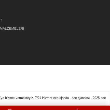
R
 MALZEMELERİ
eleri En ucuz Kırtas