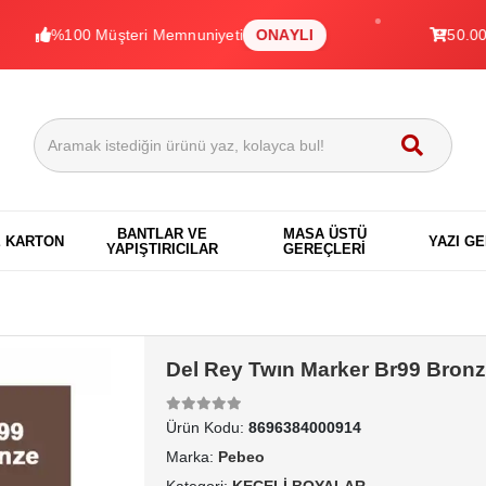
%100 Müşteri Memnuniyeti
ONAYLI
50.000+ Ürü
BANTLAR VE
MASA ÜSTÜ
E KARTON
YAZI G
YAPIŞTIRICILAR
GEREÇLERİ
Del Rey Twın Marker Br99 Bronze
Ürün Kodu:
8696384000914
Marka:
Pebeo