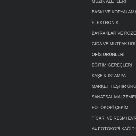
MÜZİK ALETLERİ
BASKI VE KOPYALAM
ELEKTRONİK
BAYRAKLAR VE ROZ
GIDA VE MUTFAK ÜR
OFİS ÜRÜNLERİ
EĞİTİM GEREÇLERİ
KAŞE & ISTAMPA
MARKET TEŞHİR ÜRÜ
SANATSAL MALZEME
FOTOKOPİ ÇEKİMİ
TİCARİ VE RESMİ EV
A4 FOTOKOPİ KAĞIDI