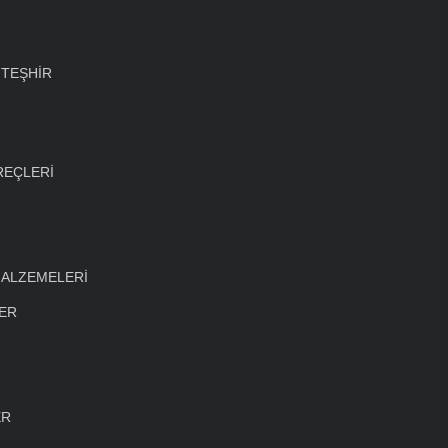
 TEŞHİR
REÇLERİ
MALZEMELERİ
LER
ER