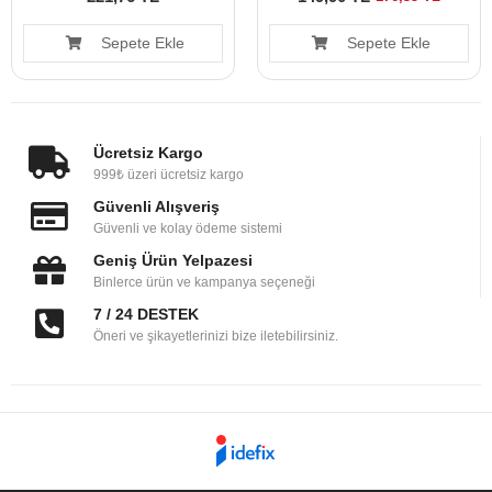
Sepete Ekle
Sepete Ekle
Ücretsiz Kargo
999₺ üzeri ücretsiz kargo
Güvenli Alışveriş
Güvenli ve kolay ödeme sistemi
Geniş Ürün Yelpazesi
Binlerce ürün ve kampanya seçeneği
7 / 24 DESTEK
Öneri ve şikayetlerinizi bize iletebilirsiniz.