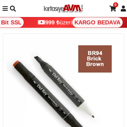
0
it SSL
999 ₺
üzeri
KARGO BEDAVA