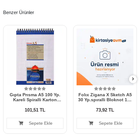
Benzer Ürünler
Gıpta Prısma A5 100 Yp.
Folıx Zigana X Sketch A5
Kareli Spiralli Karton
30 Yp.spıralli Bloknot 150
Kapak Bloknot 1380
Gr
101,51 TL
73,92 TL
Sepete Ekle
Sepete Ekle