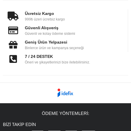
Ücretsiz Kargo
999₺ üzeri ücretsiz kargo
Güvenli Alışveriş
Güvenli ve kolay ödeme sistemi
Geniş Ürün Yelpazesi
Binlerce ürün ve kampanya seçeneği
7 / 24 DESTEK
Öneri ve şikayetlerinizi bize iletebilirsiniz.
ÖDEME YÖNTEMLERİ:
BİZİ TAKİP EDİN