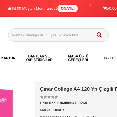
100 Müşteri Memnuniyeti
ONAYLI
50.000+ Ürün
BANTLAR VE
MASA ÜSTÜ
E KARTON
YAZI G
YAPIŞTIRICILAR
GEREÇLERİ
Çınar College A4 120 Yp Çizgili 
Ürün Kodu:
8695894760264
Marka:
ÇINAR