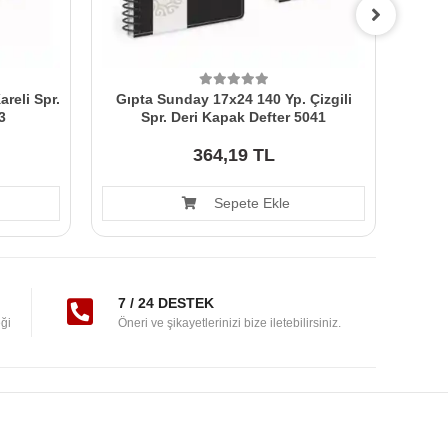
reli Spr.
Gıpta Sunday 17x24 140 Yp. Çizgili
Gıp
3
Spr. Deri Kapak Defter 5041
364,19 TL
Sepete Ekle
7 / 24 DESTEK
ği
Öneri ve şikayetlerinizi bize iletebilirsiniz.