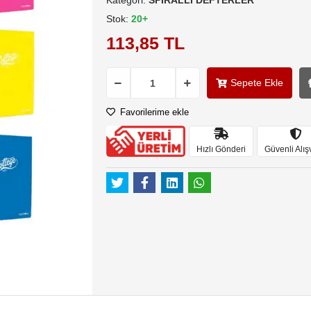
Kategori:
SPİRALLİ DEFTERLER
Stok:
20+
113,85 TL
Sepete Ekle
Favorilerime ekle
Hızlı Gönderi
Güvenli Alış