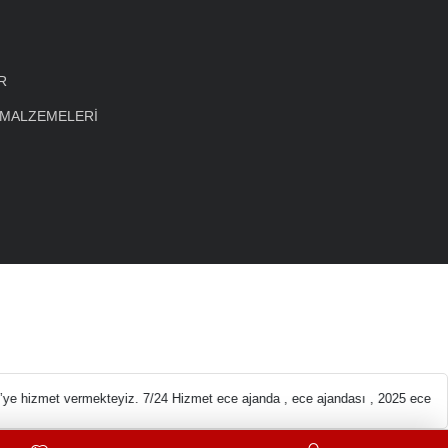
R
 MALZEMELERİ
eleri En ucuz Kırtas