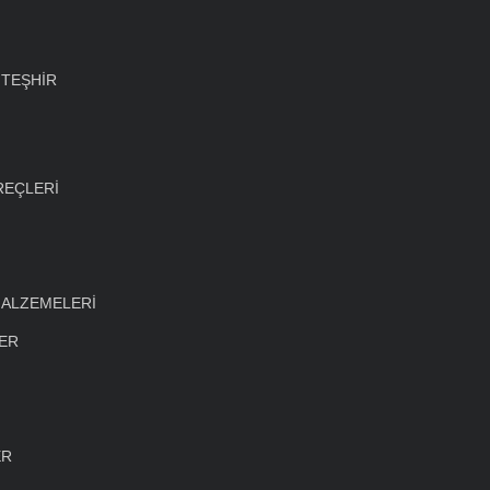
 TEŞHİR
REÇLERİ
MALZEMELERİ
LER
ER