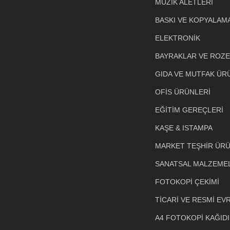
MÜZİK ALETLERİ
BASKI VE KOPYALAM
ELEKTRONİK
BAYRAKLAR VE ROZ
GIDA VE MUTFAK ÜR
OFİS ÜRÜNLERİ
EĞİTİM GEREÇLERİ
KAŞE & ISTAMPA
MARKET TEŞHİR ÜRÜ
SANATSAL MALZEME
FOTOKOPİ ÇEKİMİ
TİCARİ VE RESMİ EV
A4 FOTOKOPİ KAĞIDI