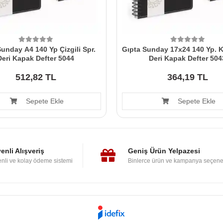
unday A4 140 Yp Çizgili Spr.
Gıpta Sunday 17x24 140 Yp. Ka
Deri Kapak Defter 5044
Deri Kapak Defter 504
512,82 TL
364,19 TL
Sepete Ekle
Sepete Ekle
enli Alışveriş
Geniş Ürün Yelpazesi
nli ve kolay ödeme sistemi
Binlerce ürün ve kampanya seçene