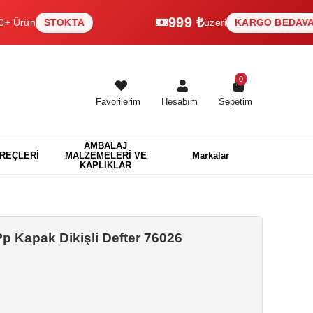
999 ₺
STOKTA
üzeri
KARGO BEDAVA
0
Favorilerim
Hesabım
Sepetim
AMBALAJ
EREÇLERİ
MALZEMELERİ VE
Markalar
KAPLIKLAR
Pp Kapak Dikişli Defter 76026