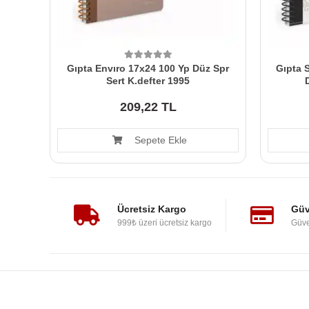
Gıpta Envıro 17x24 100 Yp Düz Spr
Gıpta S
Sert K.defter 1995
209,22 TL
Sepete Ekle
Ücretsiz Kargo
Güv
999₺ üzeri ücretsiz kargo
Güve