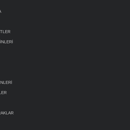
A
ETLER
ÜNLERİ
NLERİ
LER
RAKLAR