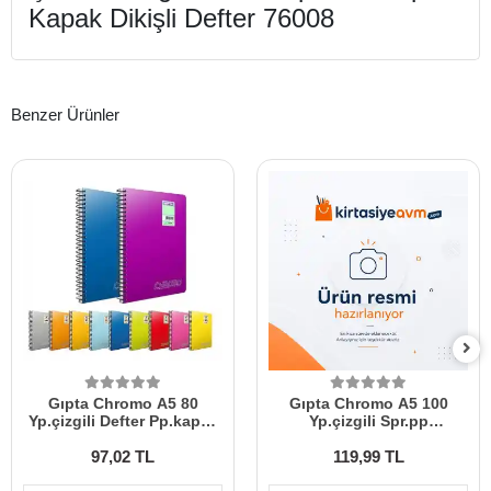
Kapak Dikişli Defter 76008
Benzer Ürünler
Gıpta Chromo A5 80
Gıpta Chromo A5 100
Yp.çizgili Defter Pp.kapak
Yp.çizgili Spr.pp
1347
Kpk.defter 2311
97,02 TL
119,99 TL