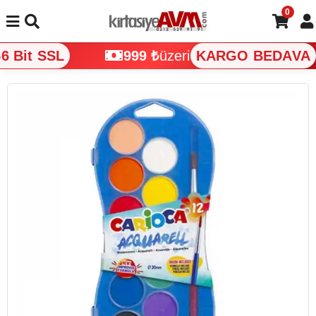
0
 Bit SSL
999 ₺
üzeri
KARGO BEDAVA