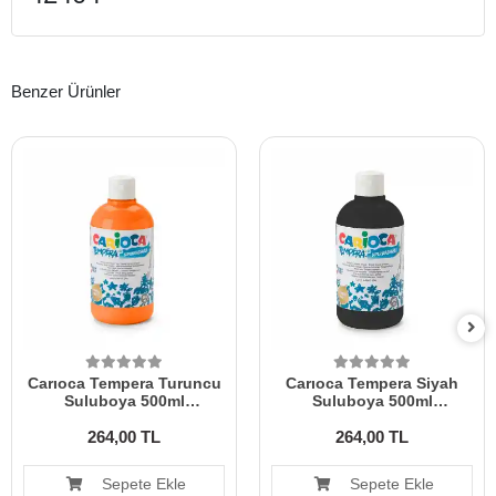
Benzer Ürünler
Carıoca Tempera Turuncu
Carıoca Tempera Siyah
Suluboya 500ml
Suluboya 500ml
Ko40427/11
Ko40427/02
264,00 TL
264,00 TL
Sepete Ekle
Sepete Ekle