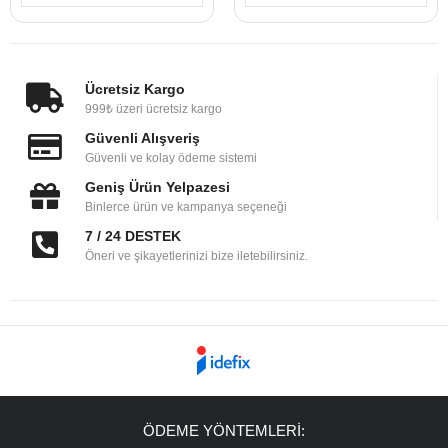
Ücretsiz Kargo
999₺ üzeri ücretsiz kargo
Güvenli Alışveriş
Güvenli ve kolay ödeme sistemi
Geniş Ürün Yelpazesi
Binlerce ürün ve kampanya seçeneği
7 / 24 DESTEK
Öneri ve şikayetlerinizi bize iletebilirsiniz.
ÖDEME YÖNTEMLERİ: